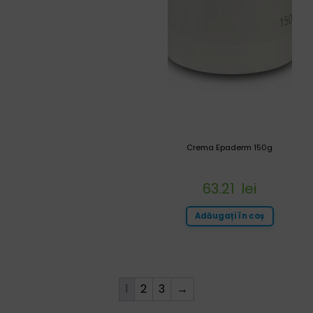
Crema Epaderm 150g
63.21
lei
Adăugați în coș
1
2
3
→