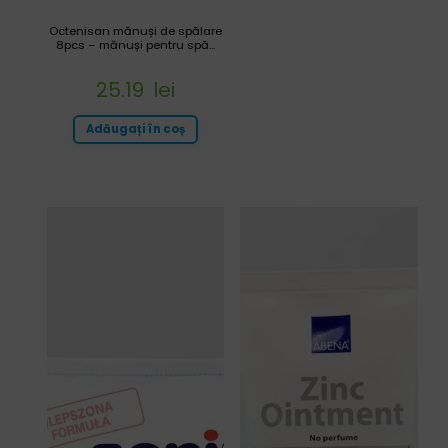
Octenisan mănuși de spălare
8pcs – mănuși pentru spă...
25.19
lei
Adăugați în coș