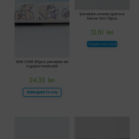
Șervețele umede igienice
Senior 3in1 72pcs
12.61
lei
Citește mai mult
SENI CARE 80pcs șervețele de
îngrijire medicală
24.33
lei
Adăugați în coș