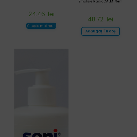
Emulsie RadioCALM 75ml
24.46
lei
48.72
lei
Citește mai mult
Adăugați în coș