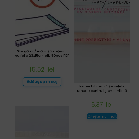
Ștergător / mănușă nețesut
cu folie 23x15cm alb 50pcs REF
...
15.52
lei
Adăugați în coș
Femei Intima 24 șervețele
umede pentru igiena intimă
6.37
lei
Citește mai mult