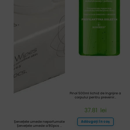
Pinol 500ml lichid de îngrijire a
corpului pentru prevenir...
37.81
lei
Adăugați în coș
Șervețele umede neparfumate
Șervețele umede a’80pcs ...