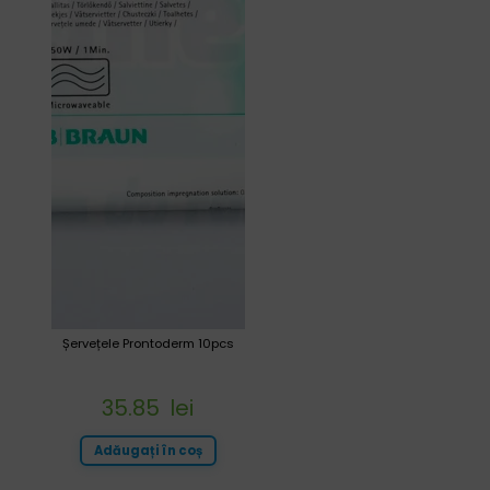
Șervețele Prontoderm 10pcs
35.85
lei
Adăugați în coș