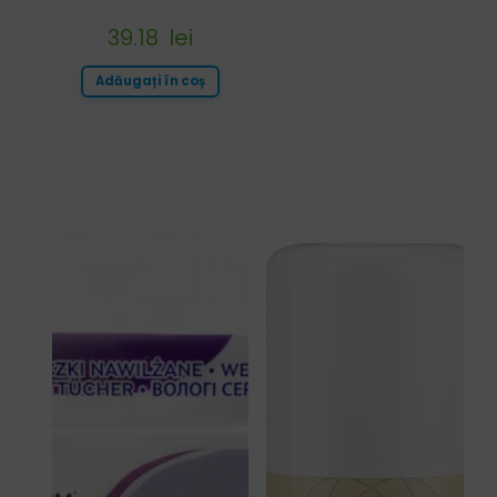
39.18
lei
Adăugați în coș