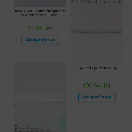
SENI-CARE Spumă de spălare
și dezinfectare 500ml
27.09
lei
Adăugați în coș
Unguent Epaderm 500g
100.64
lei
Adăugați în coș