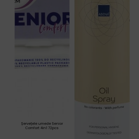
Șervețele umede Senior
Comfort 4in1 72pcs