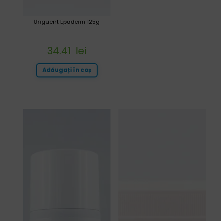
Unguent Epaderm 125g
34.41
lei
Adăugați în coș