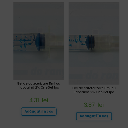
Gel de cateterizare 11ml cu
lidocaină 2% OneGel 1pc
Gel de cateterizare 6ml cu
lidocaină 2% OneGel 1pc
4.31
lei
3.87
lei
Adăugați în coș
Adăugați în coș