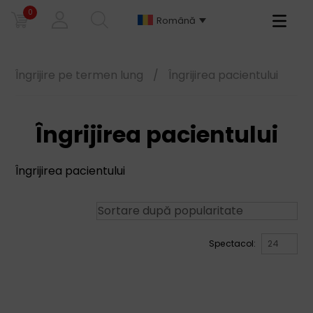
0
Primary
Română
Menu
Îngrijire pe termen lung
/
Îngrijirea pacientului
Îngrijirea pacientului
Îngrijirea pacientului
Spectacol: