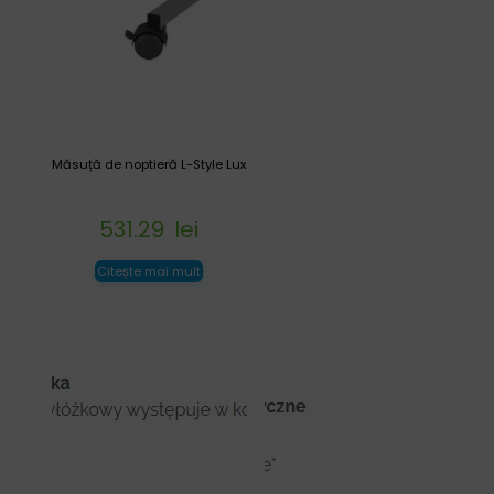
Măsuță de noptieră L-Style Lux
531.29
lei
Citește mai mult