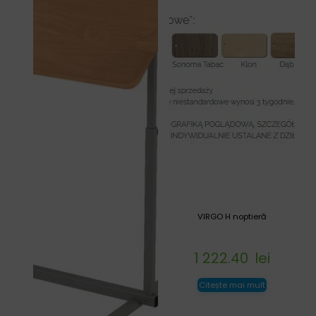
VIRGO H noptieră
1 222.40
lei
Citește mai mult