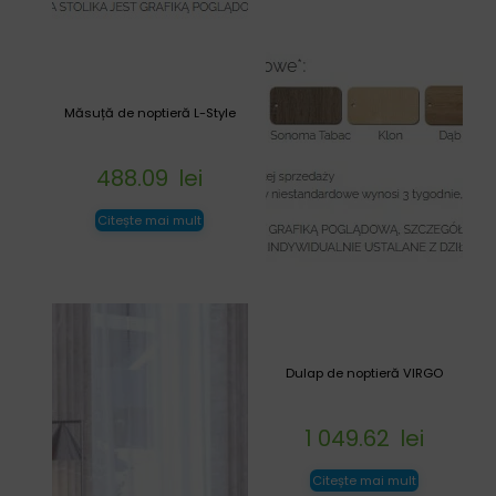
Măsuță de noptieră L-Style
488.09
lei
Citește mai mult
Dulap de noptieră VIRGO
1 049.62
lei
Citește mai mult