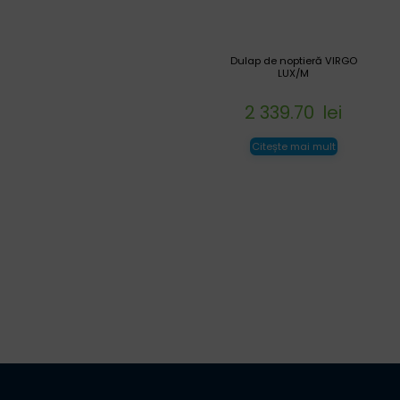
Dulap de noptieră VIRGO
LUX/M
2 339.70
lei
Citește mai mult