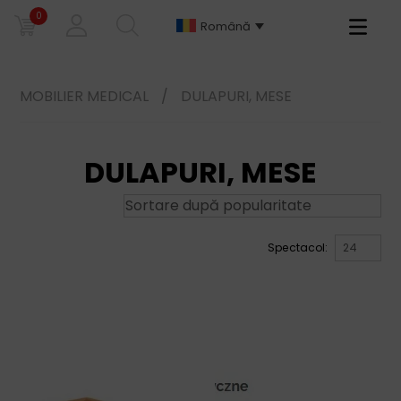
0
Primary
Română
Menu
MOBILIER MEDICAL
/
DULAPURI, MESE
DULAPURI, MESE
Spectacol: