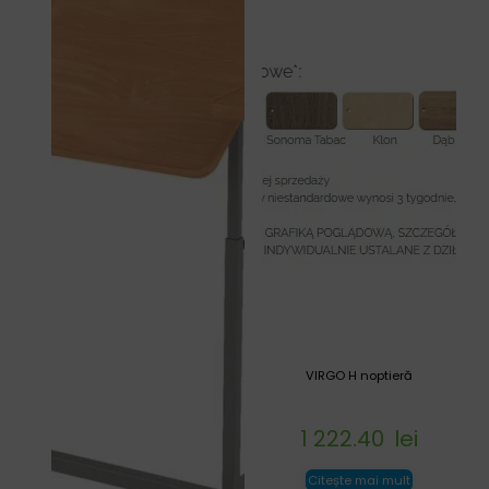
VIRGO H noptieră
1 222.40
lei
Citește mai mult