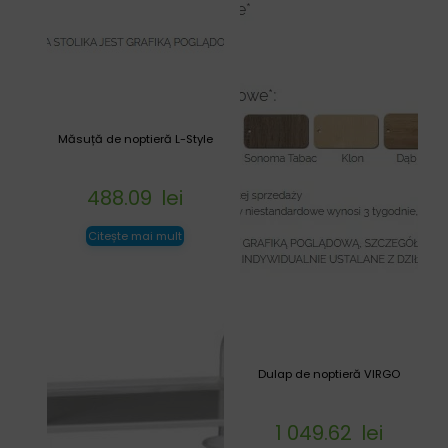
Măsuță de noptieră L-Style
488.09
lei
Citește mai mult
Dulap de noptieră VIRGO
1 049.62
lei