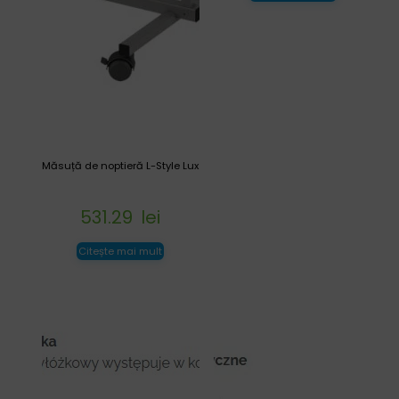
Măsuță de noptieră L-Style Lux
531.29
lei
Citește mai mult