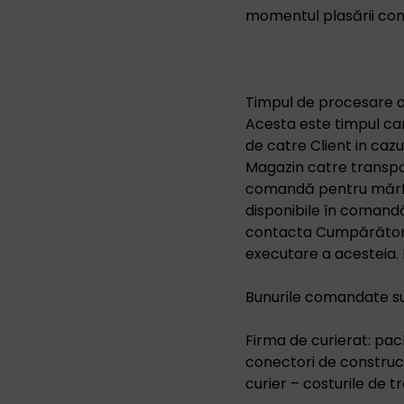
momentul plasării com
Timpul de procesare a 
Acesta este timpul car
de catre Client in cazul
Magazin catre transpor
comandă pentru mărfuri
disponibile în comandă.
contacta Cumpărătorul
executare a acesteia.
Bunurile comandate sun
Firma de curierat: pa
conectori de construcți
curier – costurile de 