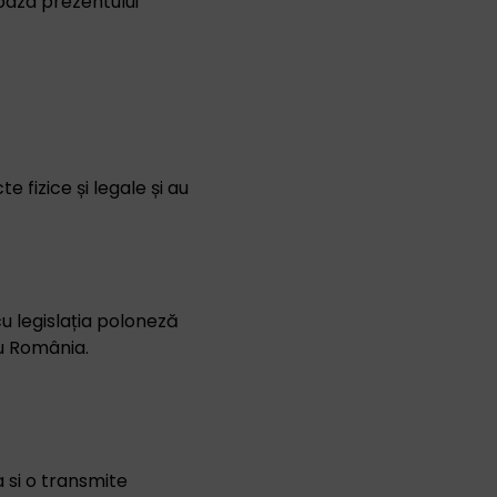
baza prezentului
 fizice și legale și au
u legislația poloneză
au România.
 si o transmite