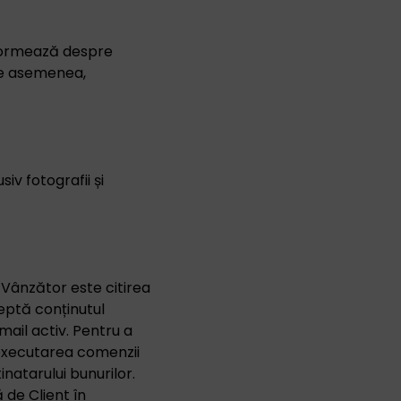
informează despre
 De asemenea,
iv fotografii și
 Vânzător este citirea
eptă conținutul
mail activ. Pentru a
u executarea comenzii
inatarului bunurilor.
 de Client în