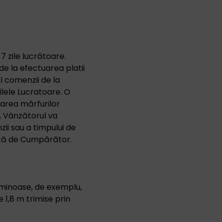
 zile lucrătoare.
e la efectuarea platii
ul comenzii de la
ilele Lucratoare. O
zarea mărfurilor
s, Vânzătorul va
i sau a timpului de
ată de Cumpărător.
uminoase, de exemplu,
e 1,8 m trimise prin