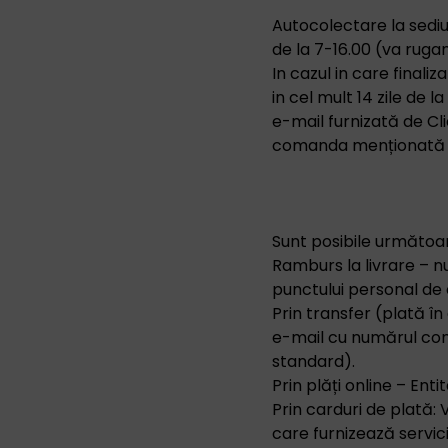
Autocolectare la sedi
de la 7-16.00 (va ruga
In cazul in care final
in cel mult 14 zile de 
e-mail furnizată de Cl
comanda menționată în 
Sunt posibile următoa
Ramburs la livrare – nu
punctului personal de 
Prin transfer (plată î
e-mail cu numărul cont
standard).
Prin plăți online – Ent
Prin carduri de plată:
care furnizează servic