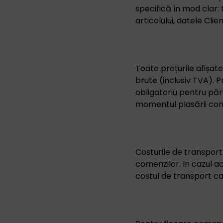
specifică în mod clar: ti
articolului, datele Clie
Toate prețurile afișat
brute (inclusiv TVA). 
obligatoriu pentru părți
momentul plasării come
Costurile de transport
comenzilor. In cazul ac
costul de transport ca