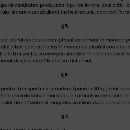
pul și cantitatea produselor, tipul de livrare, tipul plății, l
ntului, și care vizează direct încheierea unui contract între
§ 5.
e pe site-ul mediczne.com.pl sunt exprimate în moneda po
Prețul afișat pentru produs în momentul plasării comenzii 
le la tranzacție, cu excepția situațiilor în care produsul nu
nzii, despre care Clientul va fi informat.
§ 6.
 pentru transporturile standard (până la 30 kg) sunt furn
hizitionarii de bunuri mai mari de 1 articol ne rezervam d
lculat de software-ul magazinului online, dupa consultarea
§ 7.