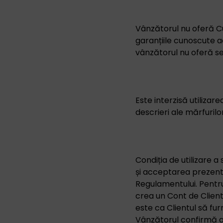
Vânzătorul nu oferă Cu
garanțiile cunoscute a
vânzătorul nu oferă se
Este interzisă utilizare
descrieri ale mărfurilo
Condiția de utilizare 
și acceptarea prezentu
Regulamentului. Pentru 
crea un Cont de Client
este ca Clientul să fur
Vânzătorul confirmă ac