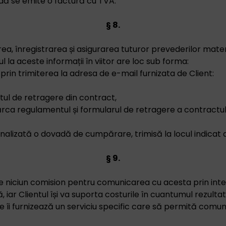
ă se emite o factură cu TVA.
§ 8.
ea, înregistrarea și asigurarea tuturor prevederilor mater
 la aceste informații în viitor are loc sub forma:
rin trimiterea la adresa de e-mail furnizata de Client:
tul de retragere din contract,
ărca regulamentul și formularul de retragere a contractul
alizată o dovadă de cumpărare, trimisă la locul indicat de 
§ 9.
 niciun comision pentru comunicarea cu acesta prin inte
 iar Clientul își va suporta costurile în cuantumul rezulta
re îi furnizează un serviciu specific care să permită comun