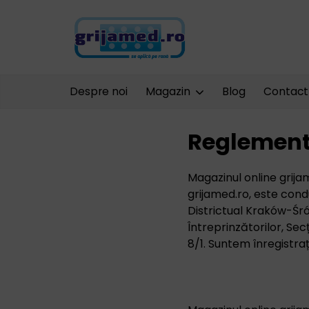
Despre noi
Magazin
Blog
Contact
Reglement
Magazinul online grija
grijamed.ro, este con
Districtual Kraków-Śró
Întreprinzătorilor, Secț
8/1. Suntem înregistr