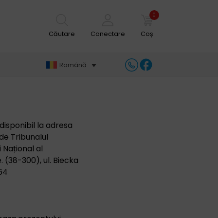
0
Căutare
Conectare
Coș
Română
disponibil la adresa
e Tribunalul
 Național al
e. (38-300), ul. Biecka
64