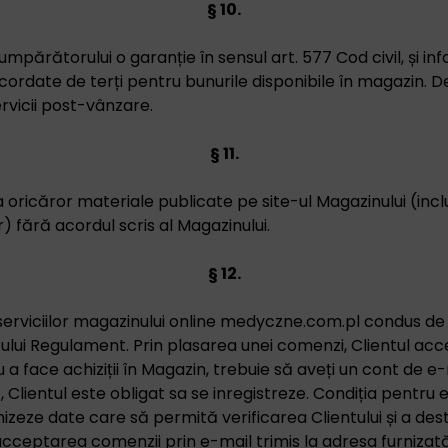
§ 10.
mpărătorului o garanție în sensul art. 577 Cod civil, și 
cordate de terți pentru bunurile disponibile în magazin.
rvicii post-vânzare.
§ 11.
a oricăror materiale publicate pe site-ul Magazinului (inclus
r) fără acordul scris al Magazinului.
§ 12.
a serviciilor magazinului online medyczne.com.pl condus de
lui Regulament. Prin plasarea unei comenzi, Clientul acc
a face achiziții în Magazin, trebuie să aveți un cont de e-
, Clientul este obligat sa se inregistreze. Condiția pentr
nizeze date care să permită verificarea Clientului și a dest
ceptarea comenzii prin e-mail trimis la adresa furnizată