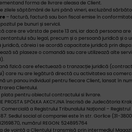
lementand forma de livrare aleasa de Client.
e zilele săptămânii de luni până vineri, excluzând sărbător
re
– factură, factură sau bon fiscal emise în conformitate
ozitul pe bunuri și servicii.
că care are vârsta de peste 13 ani, iar dacă persoana are 
entantului său legal, precum și o persoană juridică și o 
uridică, căreia i se acordă capacitate juridică prin dispozi
ează să plaseze o comandă sau care utilizează alte servic
).
ană fizică care efectuează o tranzacție juridică (contrac
i) care nu are legătură directă cu activitatea sa comerci
ă un panou individual pentru fiecare Client, lansat în nu
rarea Clientului.
plata pentru obiectul contractului si livrare.
E PROSTA SPÓŁKA AKCYJNA înscrisă de Judecătoria Krak
 Comercială a Registrului Tribunalului Național – Registru
. Sediul social al companiei este în str. Gorlice (31-3800
382169870, numărul REGON: 524895764
a de voință a Clientului transmisă prin intermediul Magazin