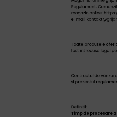
Magazinul online grija
Regulament. Comenzile
magazin online: https:
e-mail: kontakt@grija
Toate produsele oferite
fost introduse legal p
Contractul de vânzare 
și prezentul regulament
Definitii:
Timp de procesare a