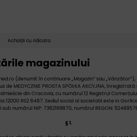
Căutare
produse
Achiziții cu ridicata
ările magazinului
med.ro (denumit în continuare „Magazin” sau „Vânzător”), 
dus de MEDYCZNIE PROSTA SPÓŁKA AKCYJNA, înregistrată d
dmieście din Cracovia, cu numărul 12 Registrul Comerțului
ia 12000 RS2 8487. Sediul social al societatii este in Gorlic
ați sub numărul NIP: 7382169870, numărul REGON: 5248957
§ 1.