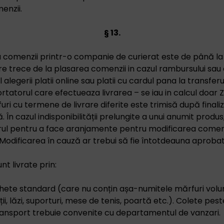
enzii.
§ 13.
comenzii printr-o companie de curierat este de până la 7
e trece de la plasarea comenzii in cazul rambursului sau d
 alegerii platii online sau platii cu cardul pana la transfer
tatorul care efectueaza livrarea – se iau in calcul doar Z
 cu termene de livrare diferite este trimisă după finali
 În cazul indisponibilității prelungite a unui anumit produ
 pentru a face aranjamente pentru modificarea comenzi
 Modificarea în cauză ar trebui să fie întotdeauna aprob
t livrate prin:
chete standard (care nu conțin așa-numitele mărfuri vol
i, lăzi, suporturi, mese de tenis, poartă etc.). Colete pest
transport trebuie convenite cu departamentul de vanzari.