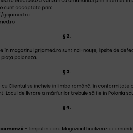
med.ro efectuează vânzări cu amănuntul prin Internet în 
 sunt acceptate prin:
//grijamed.ro
med.ro
§ 2.
 în magazinul grijamed.ro sunt noi-nouțe, lipsite de defecte
e piața poloneză.
§ 3.
cu Clientul se încheie în limba română, în conformitate c
. Locul de livrare a mărfurilor trebuie să fie în Polonia s
§ 4.
 comenzii
– timpul in care Magazinul finalizeaza comanda