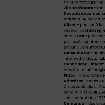
transportatorului imp
Zile lucrătoare
– toat
Dovada de cumpăra
martie 2004 privind imp
Client
– persoană fizi
necesar acordul reprez
care nu este persoană j
plasează sau intențion
(inclusiv Consumatorul
Consumator
– perso
intermediul Magazinulu
Cont Client
– înseamn
Vânzător după înregist
Plata
– modalitate de 
Vânzător
– MEDYCZNI
Cracovia, Secția a 12-a
numărul KRS 0001028487
sub numărul TIN: PL7
Comanda
– declarați