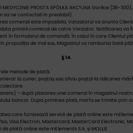
ul MEDYCZNIE PROSTA SPÓŁKA AKCYJNA Gorlice (38-300), S
m sa ne contactati in prealabil).
izarea comenzii este imposibila, Vanzatorul va anunta Clien
la data primirii comenzii de catre Vanzator. Notificarea va f
ient în formularul de comandă. În cazul în care Clientul p
propoziția de mai sus, Magazinul va rambursa banii plăti
§ 14.
rele metode de plată:
merar la curier, poștaș sau oficiu poștal la ridicarea mărfi
colectare.
n avans) – după plasarea unei comenzi în magazinul nostru 
ului bancar. Dupa primirea platii, marfa se trimite prin c
itatea care furnizează servicii de plată online este mEleme
 Visa, Visa Electron, Mastercard, MasterCard Electronic, M
ii de plată online este mElements S.A. și MOLLIE