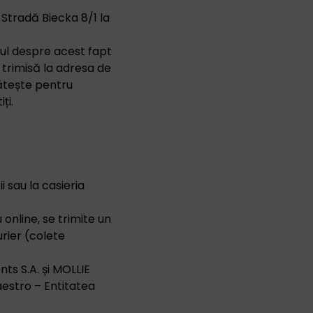
tradă Biecka 8/1 la
tul despre acest fapt
i trimisă la adresa de
lătește pentru
ți.
i sau la casieria
online, se trimite un
urier (colete
nts S.A. și MOLLIE
aestro – Entitatea