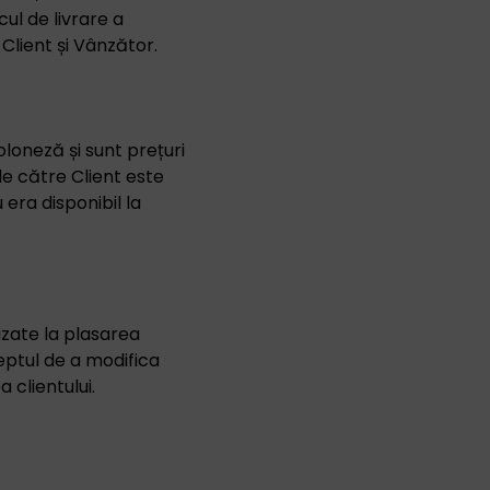
ocul de livrare a
 Client și Vânzător.
loneză și sunt prețuri
de către Client este
 era disponibil la
izate la plasarea
reptul de a modifica
 clientului.