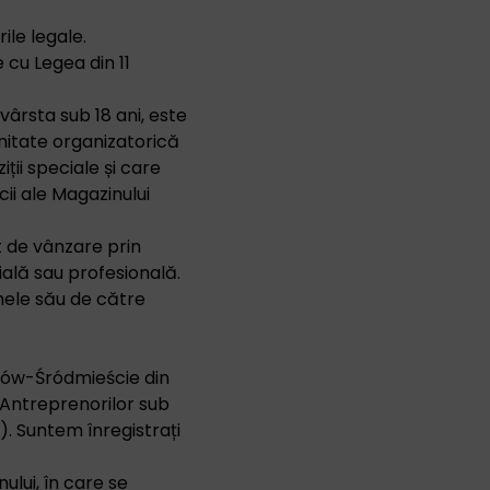
ile legale.
 cu Legea din 11
vârsta sub 18 ani, este
unitate organizatorică
ții speciale și care
ii ale Magazinului
t de vânzare prin
ală sau profesională.
mele său de către
ów-Śródmieście din
l Antreprenorilor sub
). Suntem înregistrați
ului, în care se