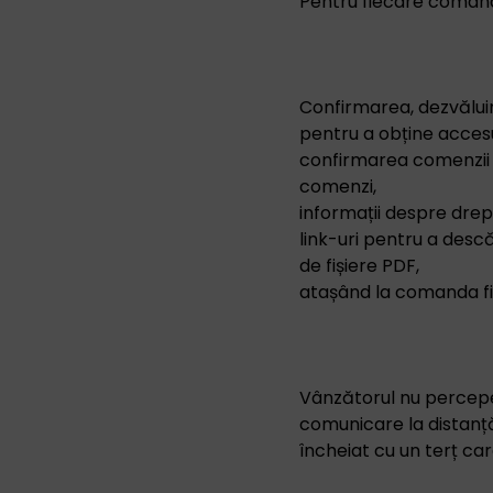
Pentru fiecare comand
Confirmarea, dezvăluir
pentru a obține accesul
confirmarea comenzii p
comenzi,
informații despre drep
link-uri pentru a desc
de fișiere PDF,
atașând la comanda fin
Vânzătorul nu percepe
comunicare la distanță,
încheiat cu un terț ca