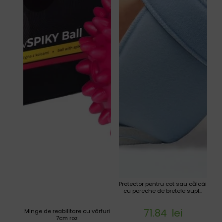
Protector pentru cot sau călcâi
cu pereche de bretele supl...
71.84
lei
Minge de reabilitare cu vârfuri
7cm roz