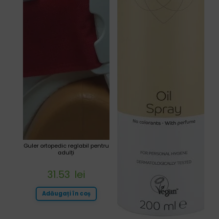
Guler ortopedic reglabil pentru
adulți
31.53
lei
Adăugați în coș