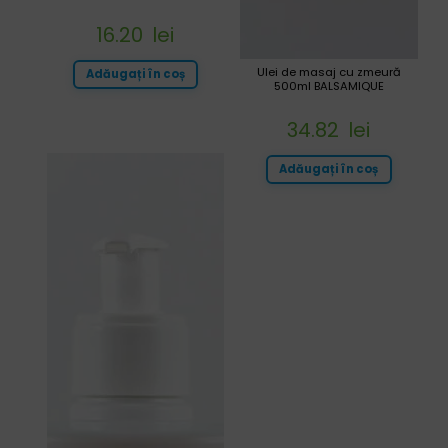
16.20
lei
Ulei de masaj cu zmeură
Adăugați în coș
500ml BALSAMIQUE
34.82
lei
Adăugați în coș