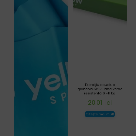
Exercițiu cauciuc
galbenPOWER Band verde
rezistență 6 -11 kg
20.01
lei
Citește mai mult