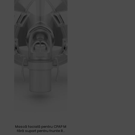
Mască facială pentru CPAP M
fără suport pentru frunte R...