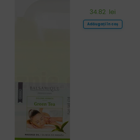
34.82
lei
Adăugați în coș