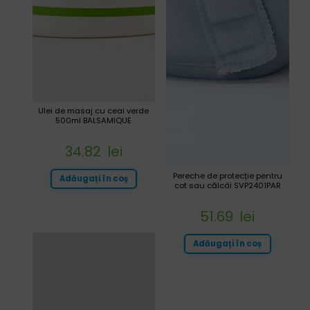
Ulei de masaj cu ceai verde
500ml BALSAMIQUE
34.82
lei
Pereche de protecție pentru
Adăugați în coș
cot sau călcâi SVP2401PAR
51.69
lei
Adăugați în coș