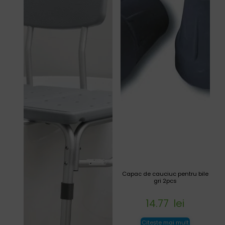
Capac de cauciuc pentru bile
gri 2pcs
14.77
lei
Citește mai mult