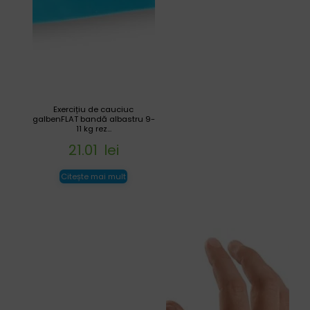
Exercițiu de cauciuc
galbenFLAT bandă albastru 9-
11 kg rez...
21.01
lei
Citește mai mult