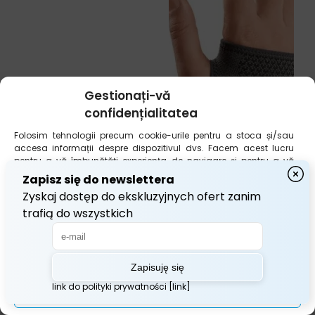
Gestionați-vă
confidențialitatea
Folosim tehnologii precum cookie-urile pentru a stoca și/sau
accesa informații despre dispozitivul dvs. Facem acest lucru
pentru a vă îmbunătăți experiența de navigare și pentru a vă
afișa publicitate (ne)personalizată. Consimțământul pentru
aceste tehnologii ne va permite să prelucrăm date precum
comportamentul dvs. de navigare sau identificatorii unici de pe
acest site. Neacordarea consimțământului sau retragerea
acestuia poate afecta anumite caracteristici și funcționalități.
Acceptă tot
Gestionați opțiunile
Stabilizator al articulației
încheieturii mâinii S