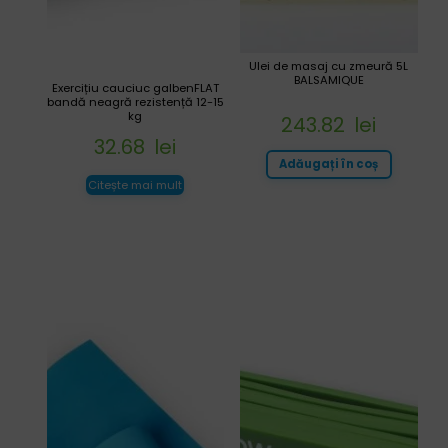
Ulei de masaj cu zmeură 5L
BALSAMIQUE
Exercițiu cauciuc galbenFLAT
bandă neagră rezistență 12-15
kg
243.82
lei
32.68
lei
Adăugați în coș
Citește mai mult