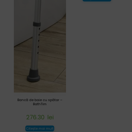
Bancă de baie cu spătar –
BathTim
276.30
lei
Citește mai mult