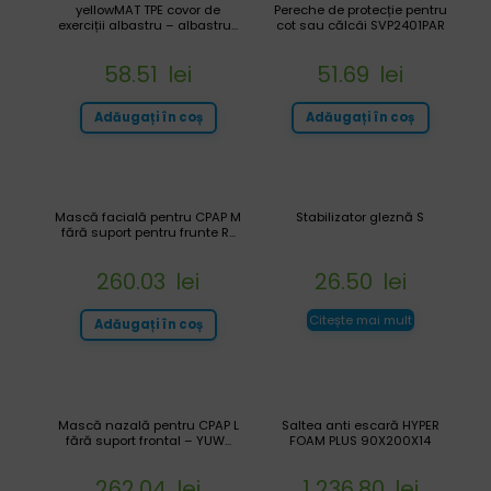
yellowMAT TPE covor de
Pereche de protecție pentru
exerciții albastru – albastru...
cot sau călcâi SVP2401PAR
58.51
lei
51.69
lei
Adăugați în coș
Adăugați în coș
Mască facială pentru CPAP M
Stabilizator gleznă S
fără suport pentru frunte R...
260.03
lei
26.50
lei
Citește mai mult
Adăugați în coș
Mască nazală pentru CPAP L
Saltea anti escară HYPER
fără suport frontal – YUW...
FOAM PLUS 90X200X14
262.04
lei
1 236.80
lei