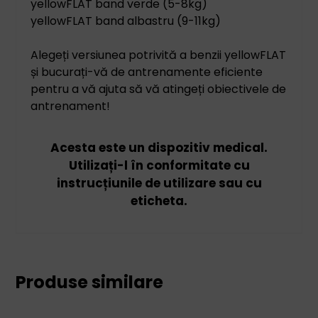
yellowFLAT band verde (5-8kg)
yellowFLAT band albastru (9-11kg)
Alegeți versiunea potrivită a benzii yellowFLAT
și bucurați-vă de antrenamente eficiente
pentru a vă ajuta să vă atingeți obiectivele de
antrenament!
Acesta este un dispozitiv medical.
Utilizați-l în conformitate cu
instrucțiunile de utilizare sau cu
eticheta.
Produse similare