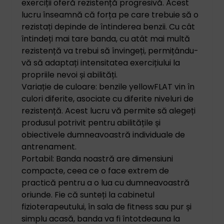
exerciții oferă rezistență progresivă. Acest
lucru înseamnă că forța pe care trebuie să o
rezistați depinde de întinderea benzii. Cu cât
întindeți mai tare banda, cu atât mai multă
rezistență va trebui să învingeți, permițându-
vă să adaptați intensitatea exercițiului la
propriile nevoi și abilități.
Variație de culoare: benzile yellowFLAT vin în
culori diferite, asociate cu diferite niveluri de
rezistență. Acest lucru vă permite să alegeți
produsul potrivit pentru abilitățile și
obiectivele dumneavoastră individuale de
antrenament.
Portabil: Banda noastră are dimensiuni
compacte, ceea ce o face extrem de
practică pentru a o lua cu dumneavoastră
oriunde. Fie că sunteți la cabinetul
fizioterapeutului, în sala de fitness sau pur și
simplu acasă, banda va fi întotdeauna la