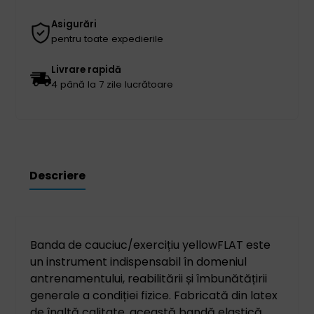
Asigurări
pentru toate expedierile
Livrare rapidă
4 până la 7 zile lucrătoare
Descriere
Banda de cauciuc/exercițiu yellowFLAT este
un instrument indispensabil în domeniul
antrenamentului, reabilitării și îmbunătățirii
generale a condiției fizice. Fabricată din latex
de înaltă calitate, această bandă elastică