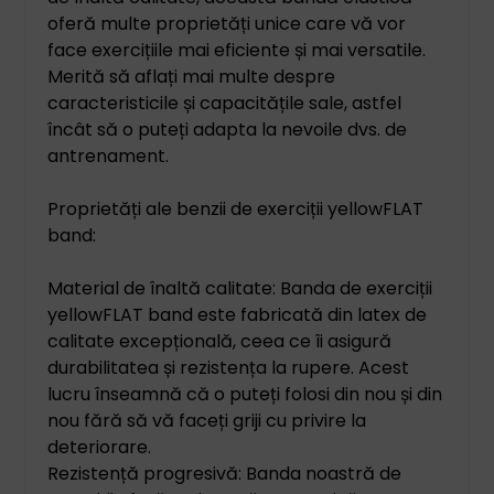
oferă multe proprietăți unice care vă vor
face exercițiile mai eficiente și mai versatile.
Merită să aflați mai multe despre
caracteristicile și capacitățile sale, astfel
încât să o puteți adapta la nevoile dvs. de
antrenament.
Proprietăți ale benzii de exerciții yellowFLAT
band:
Material de înaltă calitate: Banda de exerciții
yellowFLAT band este fabricată din latex de
calitate excepțională, ceea ce îi asigură
durabilitatea și rezistența la rupere. Acest
lucru înseamnă că o puteți folosi din nou și din
nou fără să vă faceți griji cu privire la
deteriorare.
Rezistență progresivă: Banda noastră de