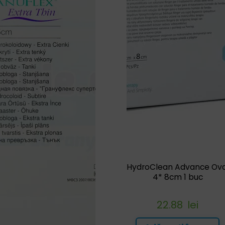
HydroClean Advance Ova
4* 8cm 1 buc
22.88
lei