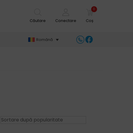
0
Căutare
Conectare
Coș
Română