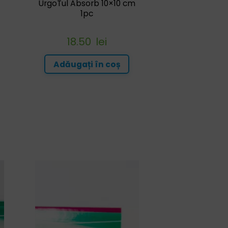
UrgoTul Absorb 10×10 cm
1pc
18.50
lei
Adăugați în coș