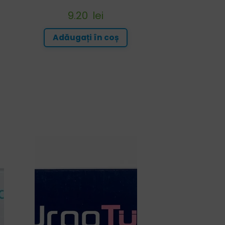
9.20
lei
Adăugați în coș