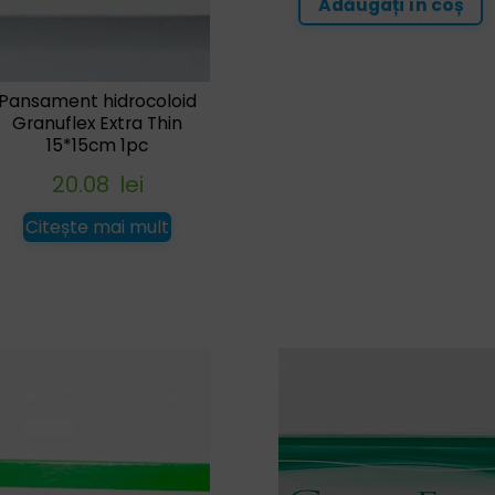
Adăugați în coș
Pansament hidrocoloid
Granuflex Extra Thin
15*15cm 1pc
20.08
lei
Citește mai mult