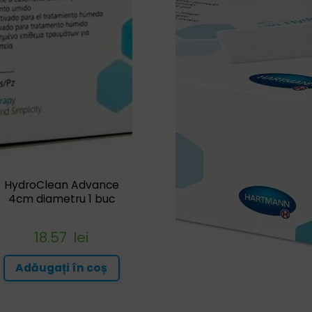
HydroClean Advance
4cm diametru 1 buc
18.57
lei
Adăugați în coș