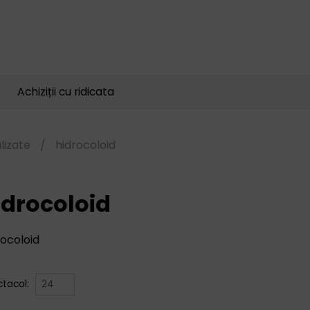
Căutare
produse
Achiziții cu ridicata
lizate
/
hidrocoloid
idrocoloid
rocoloid
ctacol: