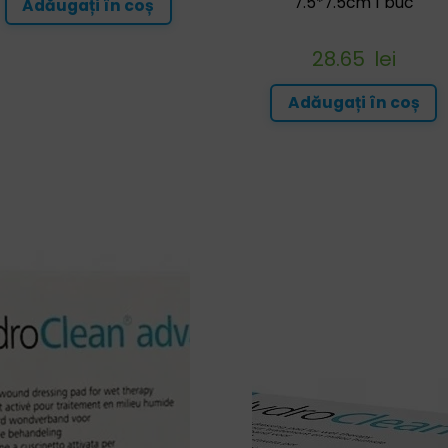
7.5*7.5cm 1 buc
Adăugați în coș
28.65
lei
Adăugați în coș