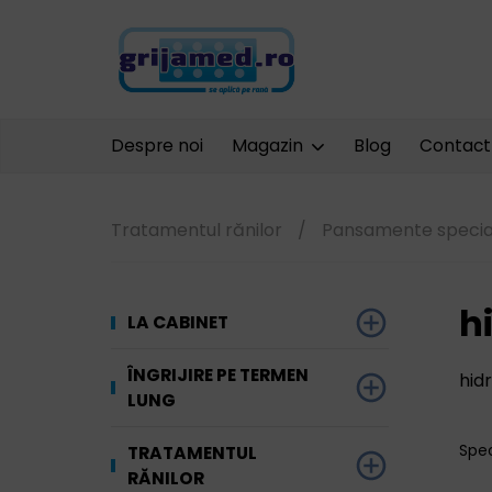
Despre noi
Magazin
Blog
Contact
Tratamentul rănilor
/
Pansamente specia
h
LA CABINET
Dezinfectare
ÎNGRIJIRE PE TERMEN
hid
LUNG
Unelte și
Ginecologie
echipamente
Materiale absorbante
Spe
TRATAMENTUL
Terapia prin
RĂNILOR