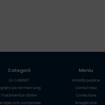
Categorii
Meniu
LA CABINET
Achiziții publice
ngrijire pe termen lung
Contul meu
Tratamentul rănilor
Conectare
erapia prin compresie
Înregistrare