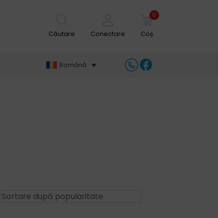
0
Căutare
Conectare
Coș
Română