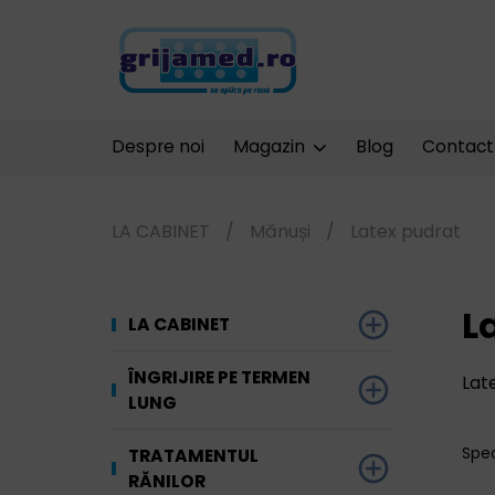
Despre noi
Magazin
Blog
Contact
LA CABINET
/
Mănuși
/
Latex pudrat
L
LA CABINET
Dezinfectare
ÎNGRIJIRE PE TERMEN
Lat
LUNG
Unelte și
Ginecologie
echipamente
Materiale absorbante
Spe
TRATAMENTUL
Terapia prin
RĂNILOR