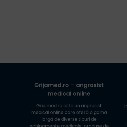
Grijamed.ro
– angrosist
medical online
Grijamed.ro
este un angrosist
Î
medical online care oferă o gamă
largă de diverse tipuri de
T
echipamente medicale, produse de