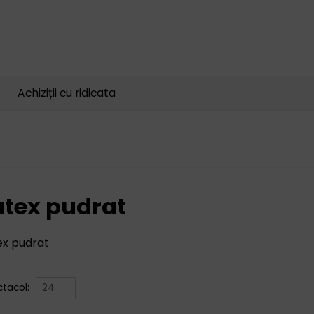
Căutare
produse
Achiziții cu ridicata
atex pudrat
ex pudrat
ctacol: