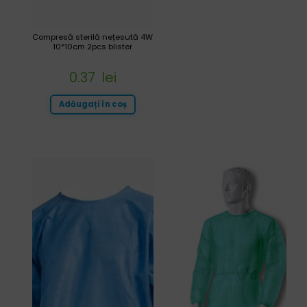
Compresă sterilă nețesută 4W
10*10cm 2pcs blister
0.37
lei
Adăugați în coș