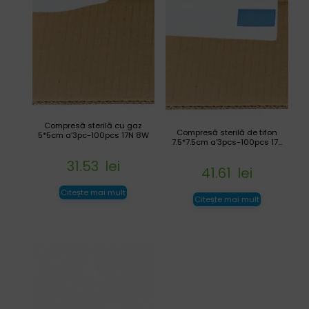
Compresă sterilă cu gaz
Compresă sterilă de tifon
5*5cm a’3pc-100pcs 17N 8W
7.5*7.5cm a’3pcs-100pcs 17...
31.53
lei
41.61
lei
Citește mai mult
Citește mai mult