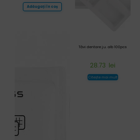
Adăugați în coș
Tăvi dentare j.u. alb 100pcs
28.73
lei
Citește mai mult