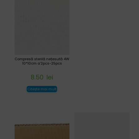
Compresă sterilă nețesută 4W
10*10cm a’2pcs-25pcs
8.50
lei
Citește mai mult