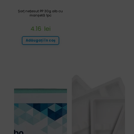
Șorț nețesut PP 30g alb cu
manșetă 1pc
4.16
lei
Adăugați în coș