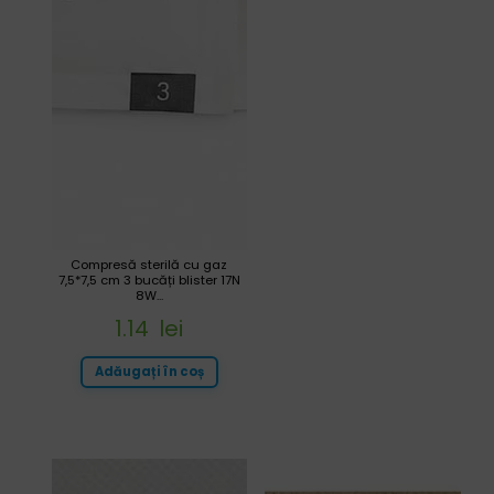
Compresă sterilă cu gaz
7,5*7,5 cm 3 bucăți blister 17N
8W...
1.14
lei
Adăugați în coș