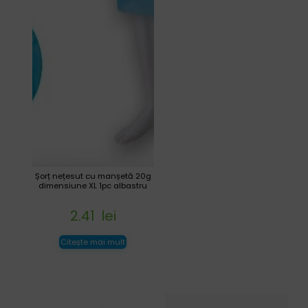
Șorț nețesut cu manșetă 20g
dimensiune XL 1pc albastru
2.41
lei
Citește mai mult