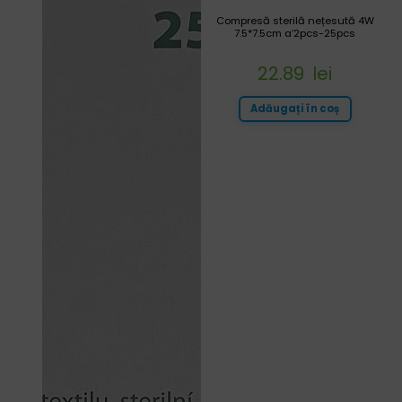
Compresă sterilă nețesută 4W
7.5*7.5cm a’2pcs-25pcs
22.89
lei
Adăugați în coș