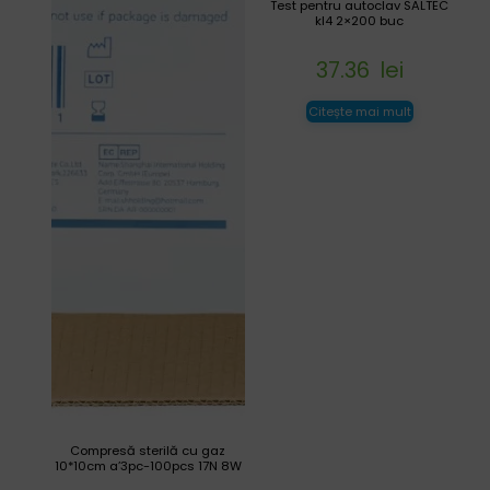
Test pentru autoclav SALTEC
kl4 2×200 buc
37.36
lei
Citește mai mult
Compresă sterilă cu gaz
10*10cm a’3pc-100pcs 17N 8W