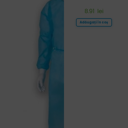
8.91
lei
Adăugați în coș