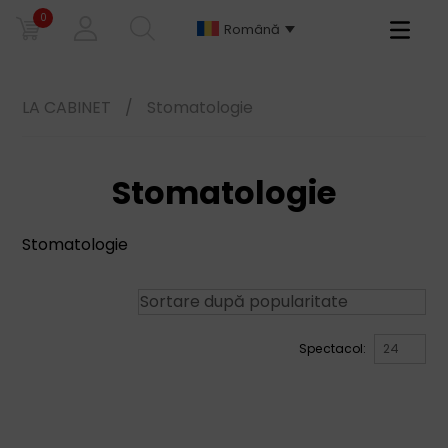
0
Primary
Română
Menu
LA CABINET
/
Stomatologie
Stomatologie
Stomatologie
Spectacol: