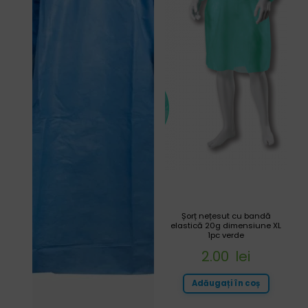
Șorț nețesut cu bandă
elastică 20g dimensiune XL
1pc verde
2.00
lei
Adăugați în coș