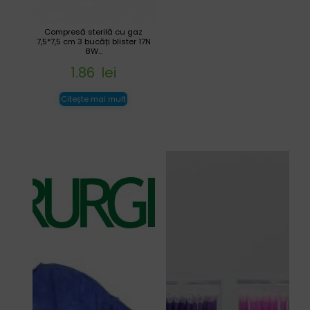
Compresă sterilă cu gaz
7,5*7,5 cm 3 bucăți blister 17N
8W...
1.86
lei
Citește mai mult