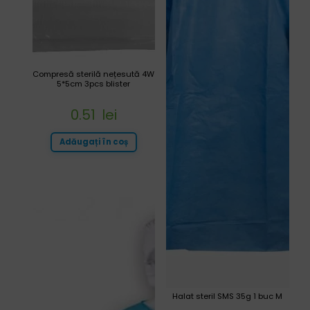
Compresă sterilă nețesută 4W
5*5cm 3pcs blister
0.51
lei
Adăugați în coș
Halat steril SMS 35g 1 buc M