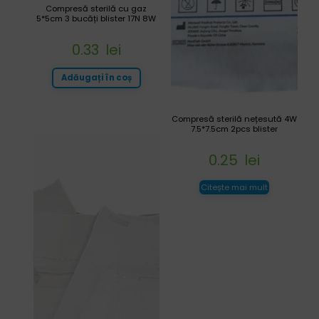
Compresă sterilă cu gaz
5*5cm 3 bucăți blister 17N 8W
0.33
lei
Adăugați în coș
Compresă sterilă nețesută 4W
7.5*7.5cm 2pcs blister
0.25
lei
Citește mai mult