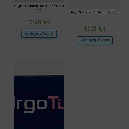
UrgoTul Absorb Border 8×8 cm
1pc
UrgoClean Pad 10×10 cm 1 buc
12.20
lei
19.21
lei
Adăugați în coș
Adăugați în coș