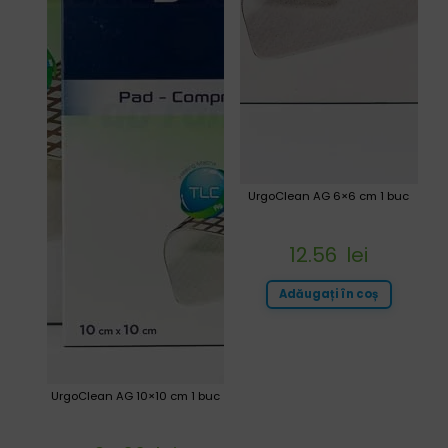
UrgoClean AG 6×6 cm 1 buc
12.56
lei
Adăugați în coș
UrgoClean AG 10×10 cm 1 buc