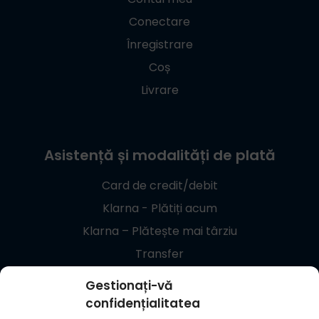
Conectare
Înregistrare
Coș
Livrare
Asistență și modalități de plată
Card de credit/debit
Klarna - Plătiți acum
Klarna – Plătește mai târziu
Transfer
Giropay
Gestionați-vă
confidențialitatea
+48 537 869 373