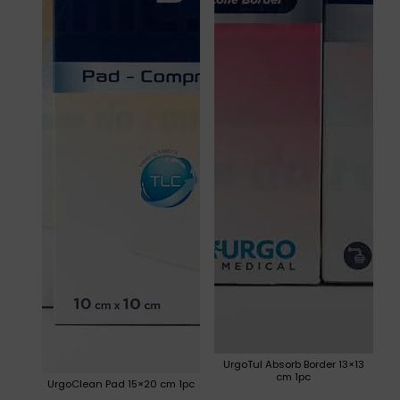
UrgoTul Absorb Border 13×13
cm 1pc
UrgoClean Pad 15×20 cm 1pc