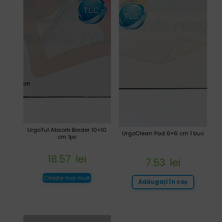
UrgoTul Absorb Border 10×10
UrgoClean Pad 6×6 cm 1 buc
cm 1pc
18.57
lei
7.53
lei
Citește mai mult
Adăugați în coș