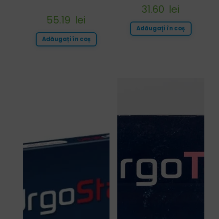
31.60
lei
55.19
lei
Adăugați în coș
Adăugați în coș