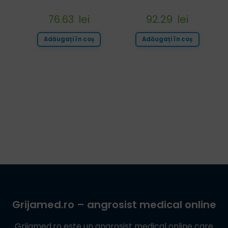
76.63
lei
92.29
lei
Adăugați în coș
Adăugați în coș
Grijamed.ro
– angrosist medical online
Grijamed.ro
este un angrosist medical online care