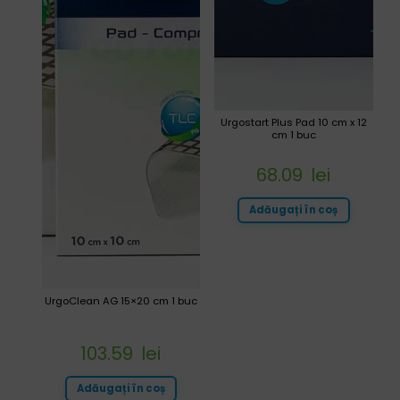
Urgostart Plus Pad 10 cm x 12
cm 1 buc
68.09
lei
Adăugați în coș
UrgoClean AG 15×20 cm 1 buc
103.59
lei
Adăugați în coș