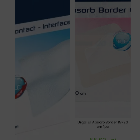
UrgoTul Absorb Border 15×20
cm 1pc