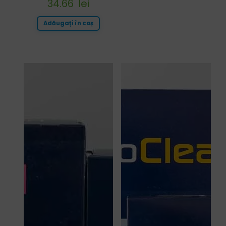
34.66
lei
Adăugați în coș