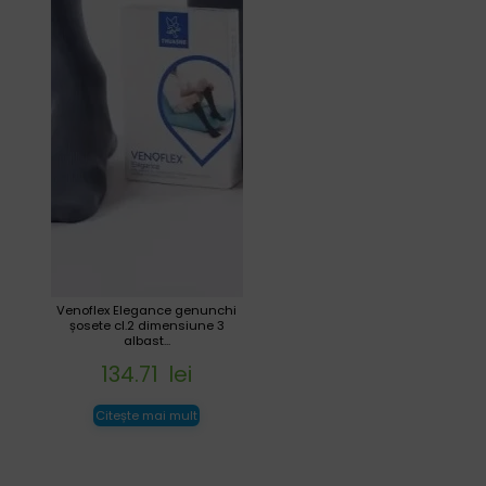
Venoflex Elegance genunchi
șosete cl.2 dimensiune 3
albast...
134.71
lei
Citește mai mult