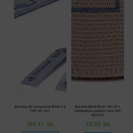
Bandaj de compresie Biflex 2 2
Bandaj Biflex 8cm* 4m 16 +
(25-30 cm)
compresie ușoară 1 buc REF
160002
169.47
lei
79.90
lei