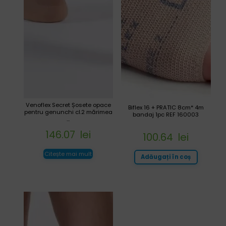
Venoflex Secret Șosete opace
Biflex 16 + PRATIC 8cm* 4m
pentru genunchi cl.2 mărimea
bandaj 1pc REF 160003
...
146.07
lei
100.64
lei
Citește mai mult
Adăugați în coș