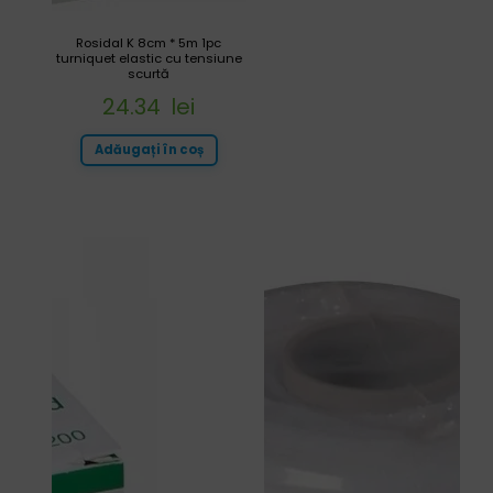
Rosidal K 8cm * 5m 1pc
turniquet elastic cu tensiune
scurtă
24.34
lei
Adăugați în coș