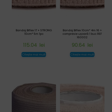
Bandaj Biflex 17 + STRONG
Bandaj Biflex 10cm* 4m 16 +
10cm* 5m 1pc
compresie ușoară 1 buc REF
160002
115.04
lei
90.64
lei
Citește mai mult
Citește mai mult