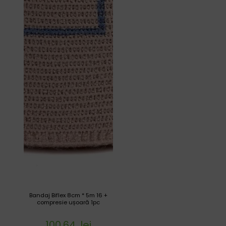
Bandaj Biflex 8cm * 5m 16 +
compresie ușoară 1pc
100.64
lei