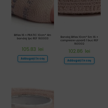
Biflex 16 + PRATIC 10cm* 4m
Bandaj Biflex 10cm* 5m 16 +
bandaj 1pc REF 160003
compresie ușoară 1 buc REF
160002
105.83
lei
102.86
lei
Adăugați în coș
Adăugați în coș