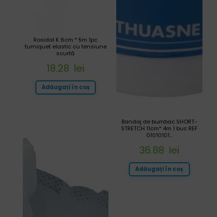
Rosidal K 6cm * 5m 1pc
turniquet elastic cu tensiune
scurtă
18.28
lei
Adăugați în coș
Bandaj de bumbac SHORT-
STRETCH 11cm* 4m 1 buc REF
01010101...
36.88
lei
Adăugați în coș