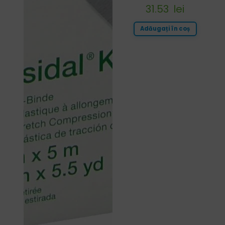
31.53
lei
Adăugați în coș