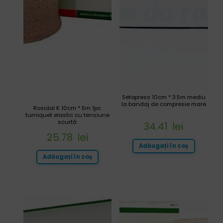
Setopress 10cm * 3.5m mediu
la bandaj de compresie mare
Rosidal K 10cm * 5m 1pc
turniquet elastic cu tensiune
scurtă
34.41
lei
25.78
lei
Adăugați în coș
Adăugați în coș