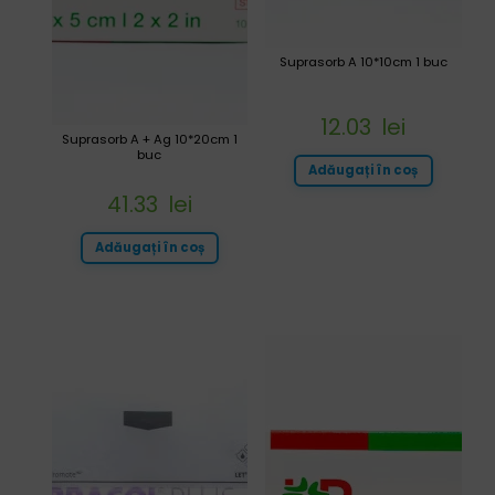
Suprasorb A 10*10cm 1 buc
12.03
lei
Suprasorb A + Ag 10*20cm 1
buc
Adăugați în coș
41.33
lei
Adăugați în coș