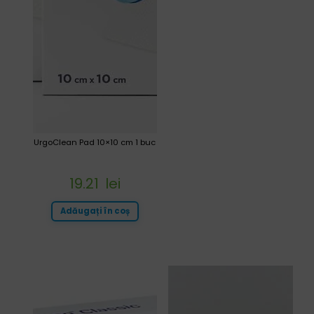
UrgoClean Pad 10×10 cm 1 buc
19.21
lei
Adăugați în coș