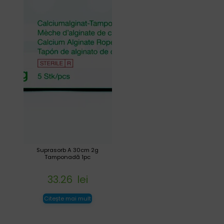
Suprasorb A 30cm 2g
Tamponadă 1pc
33.26
lei
Citește mai mult