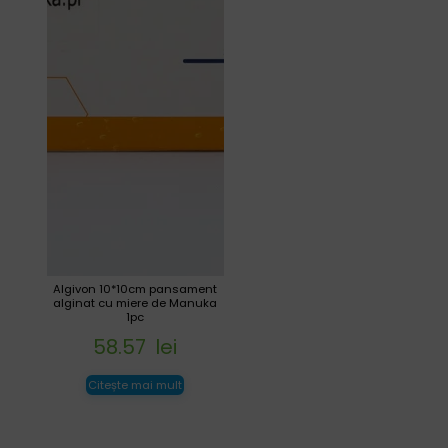
Algivon 10*10cm pansament
alginat cu miere de Manuka
1pc
58.57
lei
Citește mai mult