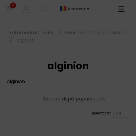
0
Primary
Română
Menu
Tratamentul rănilor
/
Pansamente specializate
/
alginion
alginion
alginion
Spectacol: