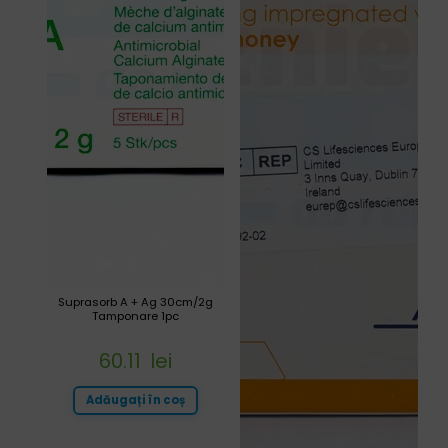
Suprasorb A + Ag 30cm/2g
Tamponare 1pc
60.11
lei
Adăugați în coș