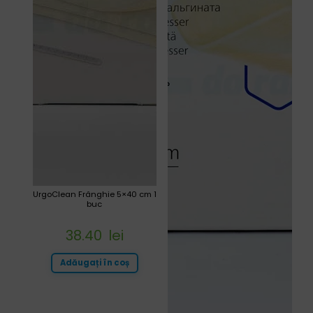
UrgoClean Frânghie 5×40 cm 1
buc
38.40
lei
Adăugați în coș