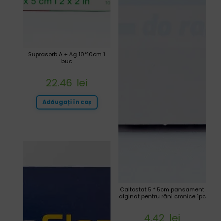
Suprasorb A + Ag 10*10cm 1
buc
22.46
lei
Adăugați în coș
Caltostat 5 * 5cm pansament
alginat pentru răni cronice 1pc
4.42
lei