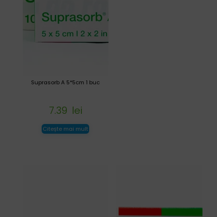
Suprasorb A 5*5cm 1 buc
7.39
lei
Citește mai mult