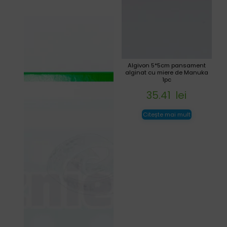
Algivon 5*5cm pansament
alginat cu miere de Manuka
1pc
35.41
lei
Citește mai mult