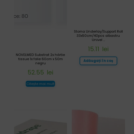
Stoma Underlay/Support Roll
33x50cm/40pcs albastru
Univel ...
15.11
lei
NOVELMED Substrat 2x hârtie
tissue 1x folie 60cm x 50m
Adăugați în coș
negru
52.55
lei
Citește mai mult