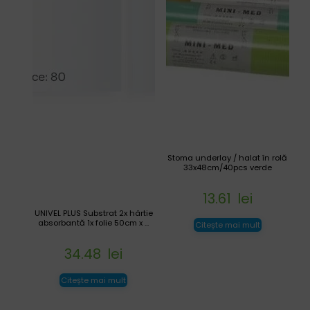
Stoma underlay / halat în rolă
33x48cm/40pcs verde
13.61
lei
UNIVEL PLUS Substrat 2x hârtie
absorbantă 1x folie 50cm x ...
Citește mai mult
34.48
lei
Citește mai mult