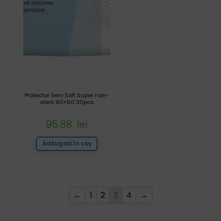
Protector Seni Soft Super non-
steril 90×60 30pcs
95.88
lei
Adăugați în coș
←
1
2
3
4
→