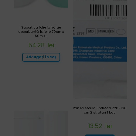
Suport cu folie 1x hârtie
absorbantă 1x folie 70cm x
50m /...
54.28
lei
Adăugați în coș
Pânză sterilă SoftMed 220×160
cm 2 straturi 1 buc
13.52
lei