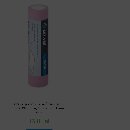
Căptușeală stoma/cămașă în
rolă 33x50cm/40pcs roz Univel
Plus
15.11
lei