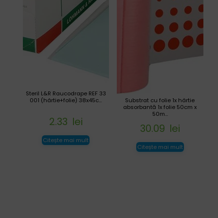
Steril L&R Raucodrape REF 33
001 (hârtie+folie) 38x45c...
Substrat cu folie 1x hârtie
absorbantă 1x folie 50cm x
50m...
2.33
lei
30.09
lei
Citește mai mult
Citește mai mult