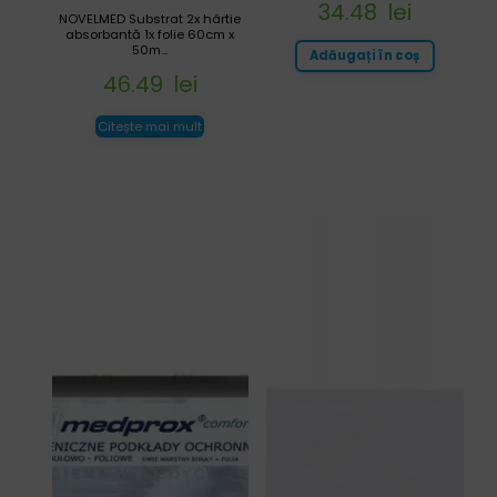
34.48
lei
NOVELMED Substrat 2x hârtie
absorbantă 1x folie 60cm x
50m...
Adăugați în coș
46.49
lei
Citește mai mult