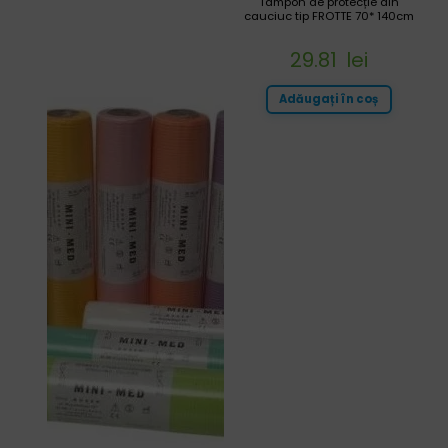
Tampon de protecție din
cauciuc tip FROTTE 70* 140cm
29.81
lei
Adăugați în coș