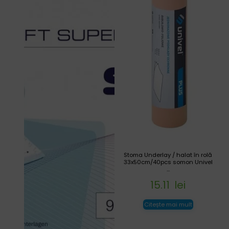
Stoma Underlay / halat în rolă
33x50cm/40pcs somon Univel
...
15.11
lei
Citește mai mult