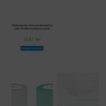
Căptușeală stoma/cămașă în
rolă 33x48cm/40pcs violet
13.61
lei
Citește mai mult