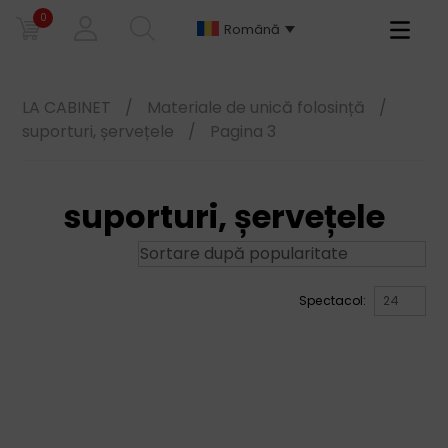
0
Primary
Română
Menu
LA CABINET
/
Materiale de unică folosință
/
suporturi, șervețele
/
Pagina 3
suporturi, șervețele
Spectacol: