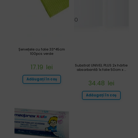
Șervețele cu folie 33*45cm
100pcs verde
Substrat UNIVEL PLUS 2x hârtie
17.19
lei
absorbantă 1x folie 50cm x ...
Adăugați în coș
34.48
lei
Adăugați în coș