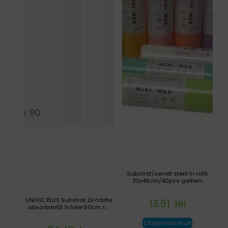
Substrat/servet steril în rolă
33x48cm/40pcs galben
UNIVEL PLUS Substrat 2x hârtie
13.61
lei
absorbantă 1x folie 50cm x ...
Citește mai mult