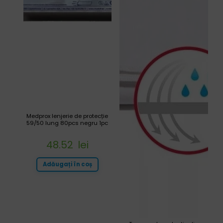
Medprox lenjerie de protecție
59/50 lung 80pcs negru 1pc
48.52
lei
Adăugați în coș