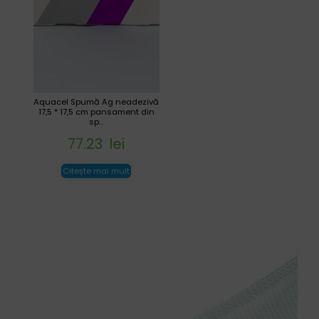
Aquacel Spumă Ag neadezivă
17,5 * 17,5 cm pansament din
sp...
77.23
lei
Citește mai mult