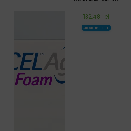
132.48
lei
Citește mai mult