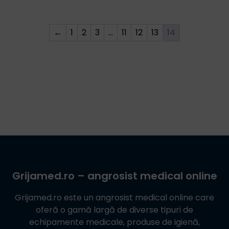
←
1
2
3
…
11
12
13
14
Grijamed.ro
– angrosist medical online
Grijamed.ro
este un angrosist medical online care
oferă o gamă largă de diverse tipuri de
echipamente medicale, produse de igienă,