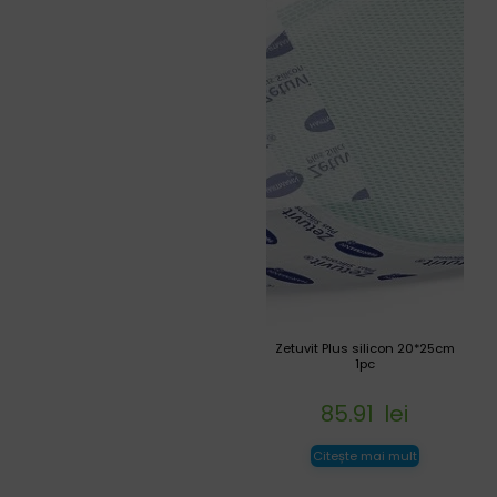
Zetuvit Plus silicon 20*25cm
1pc
85.91
lei
Citește mai mult