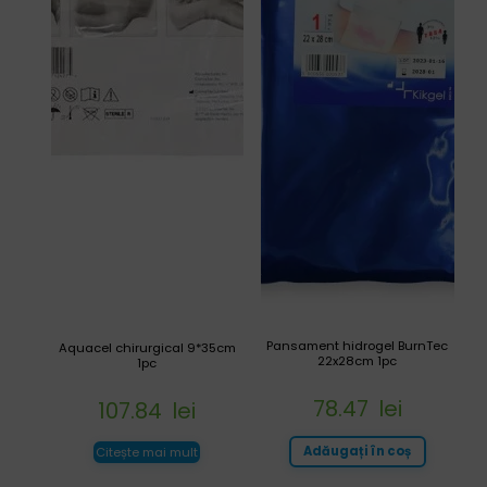
Pansament hidrogel BurnTec
Aquacel chirurgical 9*35cm
22x28cm 1pc
1pc
78.47
lei
107.84
lei
Adăugați în coș
Citește mai mult