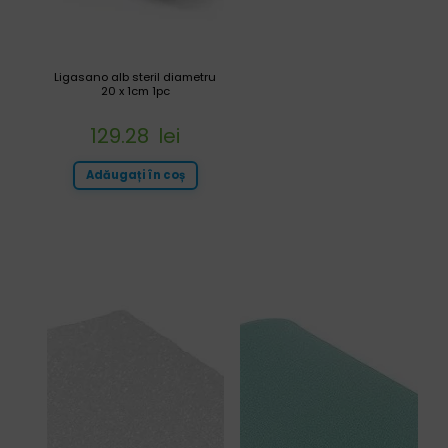
Ligasano alb steril diametru
20 x 1cm 1pc
129.28
lei
Adăugați în coș