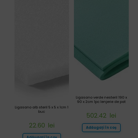
Ligasano verde nesteril 190 x
90 x 2cm 1pc lenjerie de pat
Ligasano alb steril 5 x 5 x 1cm 1
buc
502.42
lei
22.60
lei
Adăugați în coș
Adăugați în coș