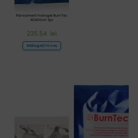
Pansament hidrogel BurnTec
40x60cm 1pc
235.54
lei
Adăugați în coș