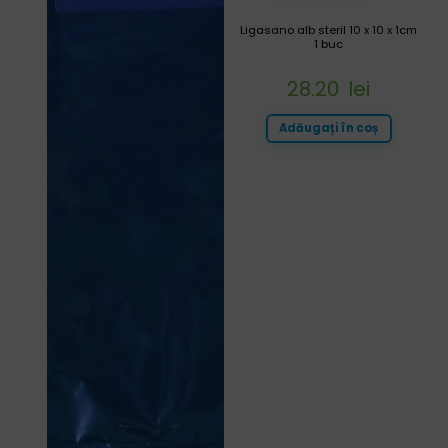
Ligasano alb steril 10 x 10 x 1cm
1 buc
28.20
lei
Adăugați în coș