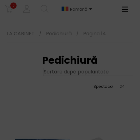
0
Primary
Română
Menu
LA CABINET
/
Pedichiură
/
Pagina 14
Pedichiură
Spectacol: