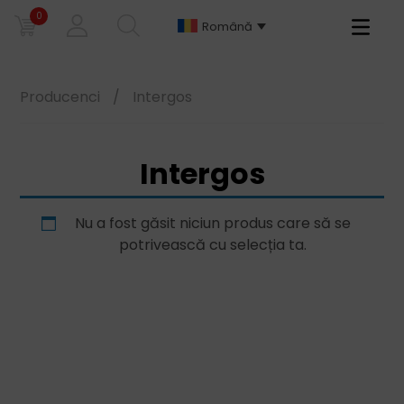
0
Primary
Română
Menu
Producenci
/
Intergos
Intergos
Nu a fost găsit niciun produs care să se
potrivească cu selecția ta.