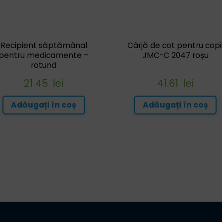
Recipient săptămânal
Cârjă de cot pentru copi
pentru medicamente –
JMC-C 2047 roșu
rotund
21.45
lei
41.61
lei
Adăugați în coș
Adăugați în coș