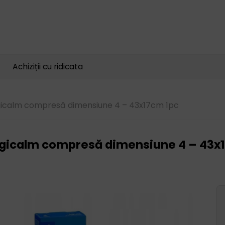
Căutare
produse
Achiziții cu ridicata
icalm compresă dimensiune 4 – 43x17cm 1pc
gicalm compresă dimensiune 4 – 43x