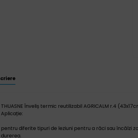
criere
THUASNE Înveliș termic reutilizabil AGRICALM r.4 (43x17
Aplicație:
pentru diferite tipuri de leziuni pentru a răci sau încălzi
durerea.