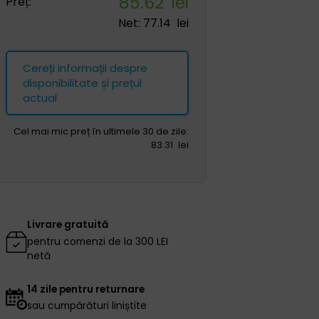
85.62
lei
Preț:
Net:
77.14
lei
Cereți informații despre
disponibilitate și prețul
actual
Cel mai mic preț în ultimele 30 de zile:
83.31
lei
Livrare gratuită
pentru comenzi de la 300 LEI
netă
14 zile pentru returnare
sau cumpărături liniștite