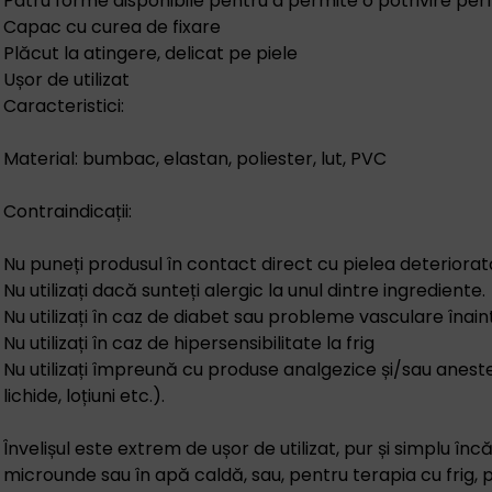
Patru forme disponibile pentru a permite o potrivire pe
Capac cu curea de fixare
Plăcut la atingere, delicat pe piele
Ușor de utilizat
Caracteristici:
Material: bumbac, elastan, poliester, lut, PVC
Contraindicații:
Nu puneți produsul în contact direct cu pielea deteriorat
Nu utilizați dacă sunteți alergic la unul dintre ingrediente.
Nu utilizați în caz de diabet sau probleme vasculare înaint
Nu utilizați în caz de hipersensibilitate la frig
Nu utilizați împreună cu produse analgezice și/sau anest
lichide, loțiuni etc.).
Învelișul este extrem de ușor de utilizat, pur și simplu înc
microunde sau în apă caldă, sau, pentru terapia cu frig,