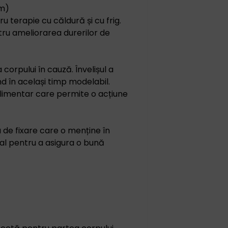
cm)
ru terapie cu căldură și cu frig.
tru ameliorarea durerilor de
orpului în cauză. Învelișul a
nd în același timp modelabil.
plimentar care permite o acțiune
de fixare care o menține în
ual pentru a asigura o bună