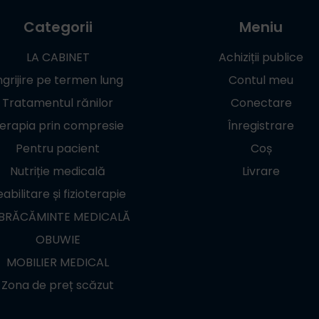
Categorii
Meniu
LA CABINET
Achiziții publice
ngrijire pe termen lung
Contul meu
Tratamentul rănilor
Conectare
erapia prin compresie
Înregistrare
Pentru pacient
Coș
Nutriție medicală
Livrare
abilitare și fizioterapie
BRĂCĂMINTE MEDICALĂ
OBUWIE
MOBILIER MEDICAL
Zona de preț scăzut