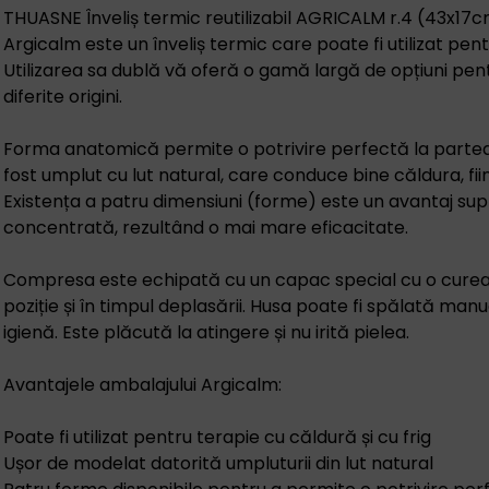
THUASNE Înveliș termic reutilizabil AGRICALM r.4 (43x17
Argicalm este un înveliș termic care poate fi utilizat pent
Utilizarea sa dublă vă oferă o gamă largă de opțiuni pen
diferite origini.
Forma anatomică permite o potrivire perfectă la partea c
fost umplut cu lut natural, care conduce bine căldura, fii
Existența a patru dimensiuni (forme) este un avantaj su
concentrată, rezultând o mai mare eficacitate.
Compresa este echipată cu un capac special cu o curea 
poziție și în timpul deplasării. Husa poate fi spălată man
igienă. Este plăcută la atingere și nu irită pielea.
Avantajele ambalajului Argicalm:
Poate fi utilizat pentru terapie cu căldură și cu frig
Ușor de modelat datorită umpluturii din lut natural