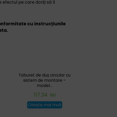
efectul pe care doriți să îl
conformitate cu instrucțiunile
eta.
Taburet de duș circular cu
sistem de montare –
model...
117.34
lei
Citește mai mult