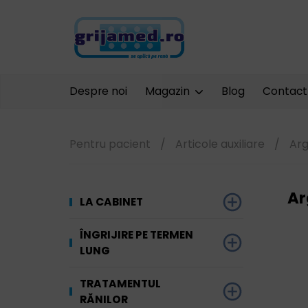
Despre noi
Magazin
Blog
Contact
Pentru pacient
/
Articole auxiliare
/
Arg
Ar
LA CABINET
Dezinfectare
ÎNGRIJIRE PE TERMEN
LUNG
Unelte și
Ginecologie
echipamente
Materiale absorbante
TRATAMENTUL
Terapia prin
RĂNILOR