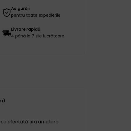
Asigurări
pentru toate expedierile
Livrare rapidă
4 până la 7 zile lucrătoare
cm)
 zona afectată și a ameliora