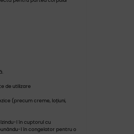
rfectă pentru partea corpului
ă.
e de utilizare
ezice (precum creme, loțiuni,
ălzindu-l în cuptorul cu
 punându-l în congelator pentru o