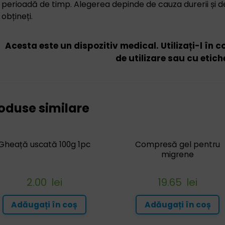
perioadă de timp. Alegerea depinde de cauza durerii și de 
obțineți.
Acesta este un dispozitiv medical. Utilizați-l în 
de utilizare sau cu etich
oduse similare
Gheață uscată 100g 1pc
Compresă gel pentru
migrene
2.00
lei
19.65
lei
Adăugați în coș
Adăugați în coș