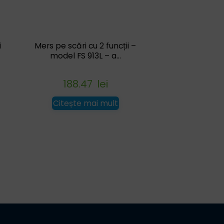
i
Mers pe scări cu 2 funcții –
model FS 913L – a...
188.47
lei
Citește mai mult