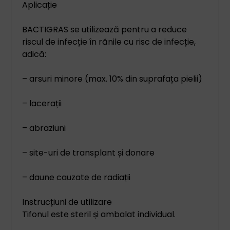
Aplicație
BACTIGRAS se utilizează pentru a reduce
riscul de infecție în rănile cu risc de infecție,
adică:
– arsuri minore (max. 10% din suprafața pielii)
– lacerații
– abraziuni
– site-uri de transplant și donare
– daune cauzate de radiații
Instrucțiuni de utilizare
Tifonul este steril și ambalat individual.