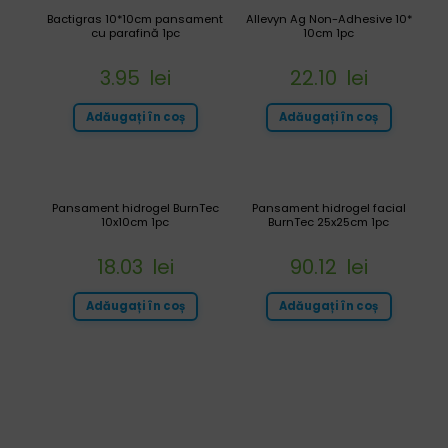
Bactigras 10*10cm pansament
Allevyn Ag Non-Adhesive 10*
cu parafină 1pc
10cm 1pc
3.95
lei
22.10
lei
Adăugați în coș
Adăugați în coș
Pansament hidrogel BurnTec
Pansament hidrogel facial
10x10cm 1pc
BurnTec 25x25cm 1pc
18.03
lei
90.12
lei
Adăugați în coș
Adăugați în coș