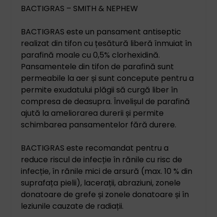
BACTIGRAS – SMITH & NEPHEW
BACTIGRAS este un pansament antiseptic
realizat din tifon cu țesătură liberă înmuiat în
parafină moale cu 0,5% clorhexidină.
Pansamentele din tifon de parafină sunt
permeabile la aer și sunt concepute pentru a
permite exudatului plăgii să curgă liber în
compresa de deasupra. Învelișul de parafină
ajută la ameliorarea durerii și permite
schimbarea pansamentelor fără durere.
BACTIGRAS este recomandat pentru a
reduce riscul de infecție în rănile cu risc de
infecție, în rănile mici de arsură (max. 10 % din
suprafața pielii), lacerații, abraziuni, zonele
donatoare de grefe și zonele donatoare și în
leziunile cauzate de radiații.