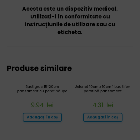
Acesta este un dispozitiv medical.
Utilizați-l în conformitate cu
instrucțiunile de utilizare sau cu
eticheta.
Produse similare
Bactigras 15*20cm
Jelonet 10cm x 10cm 1 buc tifon
pansament cu parafină 1pc
parafină pansament
9.94
lei
4.31
lei
Adăugați în coș
Adăugați în coș