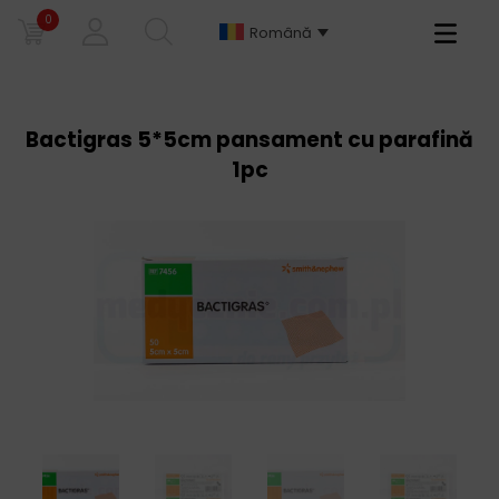
0
Primary
Română
Menu
Bactigras 5*5cm pansament cu parafină
1pc