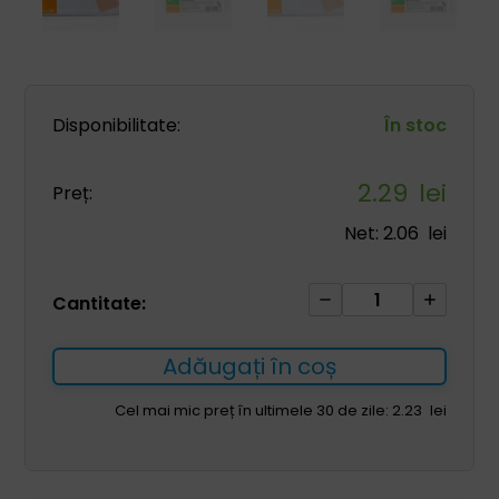
Disponibilitate:
În stoc
2.29
lei
Preț:
Net:
2.06
lei
Cantitate
Cantitate:
Bactigras
5*5cm
Adăugați în coș
pansament
cu
Cel mai mic preț în ultimele 30 de zile:
2.23
lei
parafină
1pc