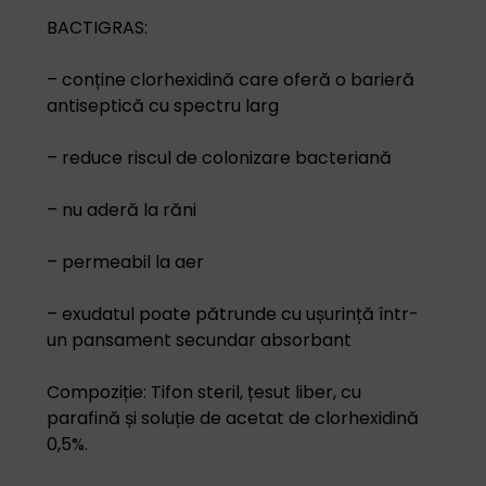
BACTIGRAS:
– conține clorhexidină care oferă o barieră
antiseptică cu spectru larg
– reduce riscul de colonizare bacteriană
– nu aderă la răni
– permeabil la aer
– exudatul poate pătrunde cu ușurință într-
un pansament secundar absorbant
Compoziție: Tifon steril, țesut liber, cu
parafină și soluție de acetat de clorhexidină
0,5%.