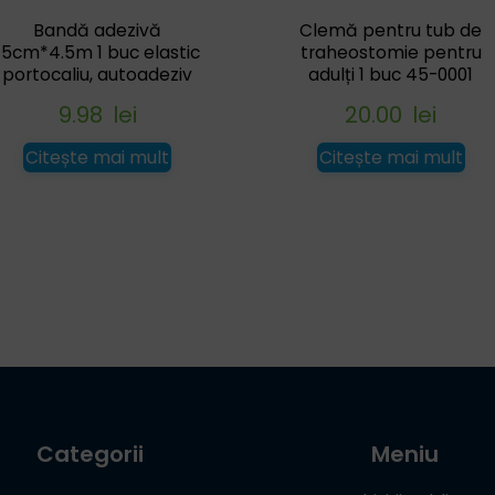
Bandă adezivă
Clemă pentru tub de
15cm*4.5m 1 buc elastic
traheostomie pentru
portocaliu, autoadeziv
adulți 1 buc 45-0001
9.98
lei
20.00
lei
Citește mai mult
Citește mai mult
Categorii
Meniu