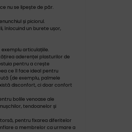
ce nu se lipește de păr.
nunchiul și piciorul.
i, înlocuind un burete ușor,
exemplu articulațiile.
tățirea aderenței plasturilor de
estuia pentru a crește
ceea ce îl face ideal pentru
escută (de exemplu, palmele
xistă disconfort, ci doar confort
pentru bolile venoase ale
mușchilor, tendoanelor și
torsă, pentru fixarea diferitelor
 umflare a membrelor ca urmare a