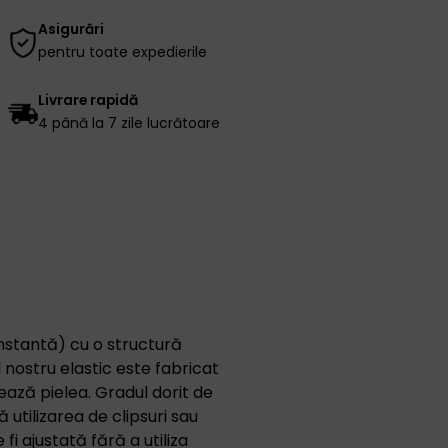
Asigurări
pentru toate expedierile
Livrare rapidă
4 până la 7 zile lucrătoare
nstantă) cu o structură
 nostru elastic este fabricat
tează pielea. Gradul dorit de
utilizarea de clipsuri sau
fi ajustată fără a utiliza