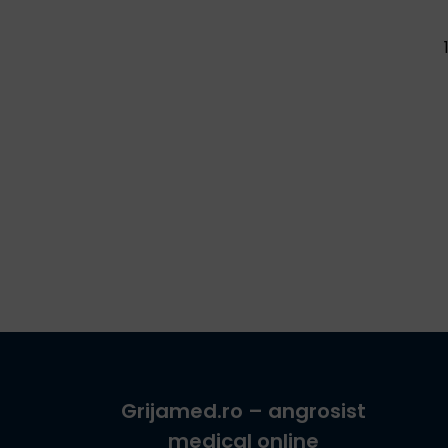
Grijamed.ro
– angrosist
medical online