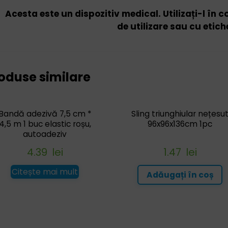
Acesta este un dispozitiv medical. Utilizați-l în 
de utilizare sau cu etich
oduse similare
Bandă adezivă 7,5 cm *
Sling triunghiular nețesu
4,5 m 1 buc elastic roșu,
96x96x136cm 1pc
autoadeziv
4.39
lei
1.47
lei
Citește mai mult
Adăugați în coș