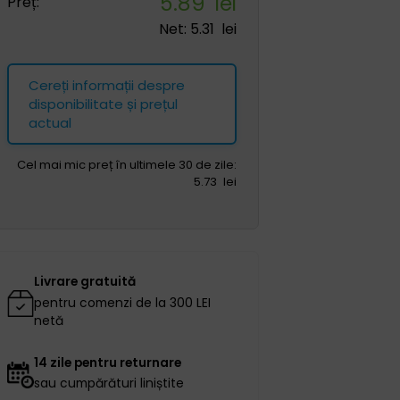
5.89
lei
Preț:
Net:
5.31
lei
Cereți informații despre
disponibilitate și prețul
actual
Cel mai mic preț în ultimele 30 de zile:
5.73
lei
Livrare gratuită
pentru comenzi de la 300 LEI
netă
14 zile pentru returnare
sau cumpărături liniștite