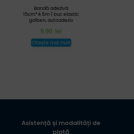
Bandă adezivă
15cm*4.5m 1 buc elastic
galben, autoadeziv
9.98
lei
Citește mai mult
Asistență și modalități de
plată