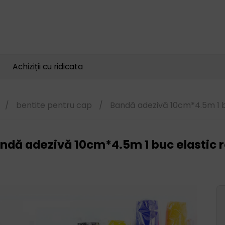
Căutare
produse
Achiziții cu ridicata
/
bentite pentru cap
/
Bandă adezivă 10cm*4.5m 1 bu
ndă adezivă 10cm*4.5m 1 buc elastic r