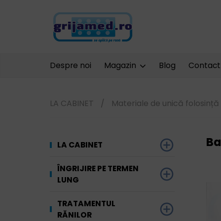
Despre noi
Magazin
Blog
Contact
LA CABINET
/
Materiale de unică folosință
Ba
LA CABINET
Dezinfectare
ÎNGRIJIRE PE TERMEN
LUNG
Unelte și
Ginecologie
echipamente
Materiale absorbante
TRATAMENTUL
Terapia prin
RĂNILOR