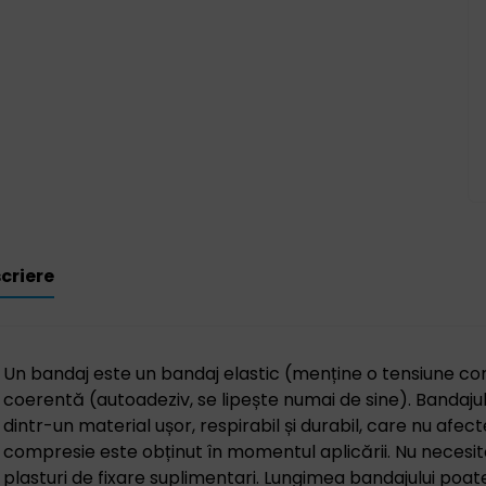
criere
Un bandaj este un bandaj elastic (menține o tensiune co
coerentă (autoadeziv, se lipește numai de sine). Bandajul
dintr-un material ușor, respirabil și durabil, care nu afec
compresie este obținut în momentul aplicării. Nu necesită 
plasturi de fixare suplimentari. Lungimea bandajului poate 