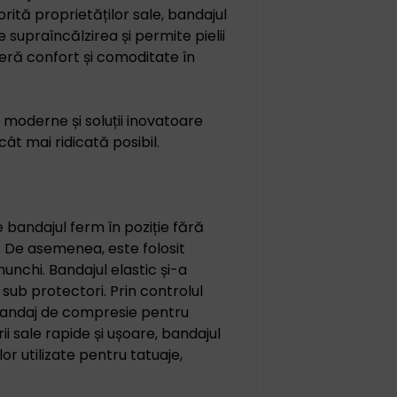
ită proprietăților sale, bandajul
 supraîncălzirea și permite pielii
feră confort și comoditate în
 moderne și soluții inovatoare
ât mai ridicată posibil.
 bandajul ferm în poziție fără
i. De asemenea, este folosit
unchi. Bandajul elastic și-a
sub protectori. Prin controlul
a bandaj de compresie pentru
i sale rapide și ușoare, bandajul
lor utilizate pentru tatuaje,