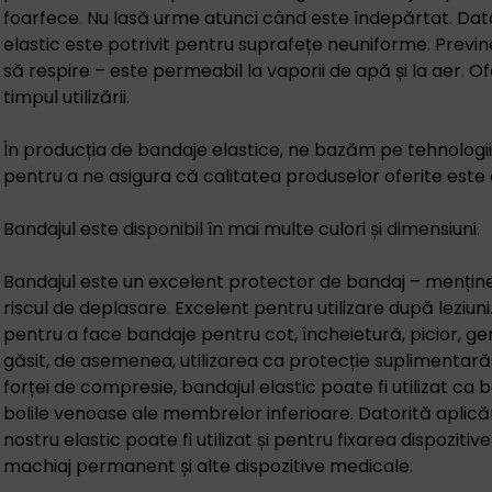
foarfece. Nu lasă urme atunci când este îndepărtat. Dator
elastic este potrivit pentru suprafețe neuniforme. Previne
să respire – este permeabil la vaporii de apă și la aer. O
timpul utilizării.
În producția de bandaje elastice, ne bazăm pe tehnologii
pentru a ne asigura că calitatea produselor oferite este c
Bandajul este disponibil în mai multe culori și dimensiuni.
Bandajul este un excelent protector de bandaj – menține
riscul de deplasare. Excelent pentru utilizare după leziun
pentru a face bandaje pentru cot, încheietură, picior, gen
găsit, de asemenea, utilizarea ca protecție suplimentară 
forței de compresie, bandajul elastic poate fi utilizat c
bolile venoase ale membrelor inferioare. Datorită aplicări
nostru elastic poate fi utilizat și pentru fixarea dispozitive
machiaj permanent și alte dispozitive medicale.