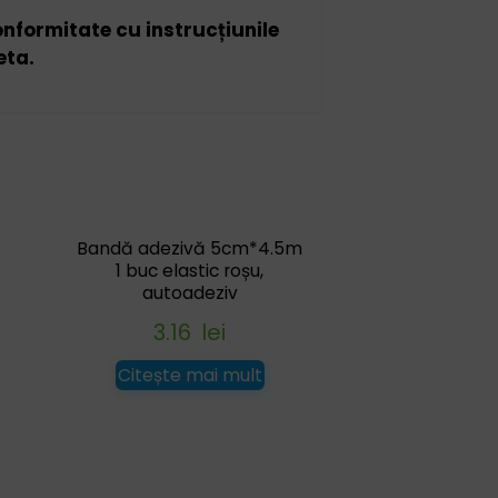
conformitate cu instrucțiunile
eta.
t
Bandă adezivă 5cm*4.5m
1 buc elastic roșu,
autoadeziv
3.16
lei
Citește mai mult