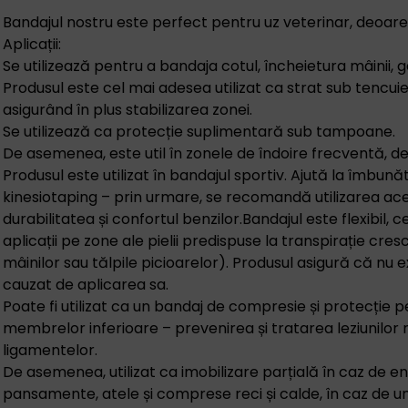
Bandajul nostru este perfect pentru uz veterinar, deoare
Aplicații:
Se utilizează pentru a bandaja cotul, încheietura mâinii, ge
Produsul este cel mai adesea utilizat ca strat sub tencuiel
asigurând în plus stabilizarea zonei.
Se utilizează ca protecție suplimentară sub tampoane.
De asemenea, este util în zonele de îndoire frecventă, de 
Produsul este utilizat în bandajul sportiv. Ajută la îmbună
kinesiotaping – prin urmare, se recomandă utilizarea ac
durabilitatea și confortul benzilor.
Bandajul este flexibil, 
aplicații pe zone ale pielii predispuse la transpirație cr
mâinilor sau tălpile picioarelor). Produsul asigură că nu e
cauzat de aplicarea sa.
Poate fi utilizat ca un bandaj de compresie și protecție 
membrelor inferioare – prevenirea și tratarea leziunilor 
ligamentelor.
De asemenea, utilizat ca imobilizare parțială în caz de en
pansamente, atele și comprese reci și calde, în caz de