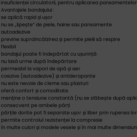
insuficienței circulatorii, pentru aplicarea pansamentelor
Avantajele bandajului :
se aplică rapid și ușor
nu se „lipește” de piele, haine sau pansamente
autoadezive
previne supraîncălzirea și permite pielii să respire
flexibil
bandajul poate fi îndepărtat cu ușurință
nu lasă urme după îndepărtare
permeabil la vapori de apă și aer
coezive (autoadezive) și antiderapante
nu este nevoie de cleme sau plasturi
oferă confort și comoditate
menține o tensiune constantă (nu se slăbește după apli
consecvent pe ambele părți
părțile dorite pot fi separate ușor și liber prin ruperea lo
permite controlul rezistenței la compresie
în multe culori și modele vesele și în mai multe dimensiun