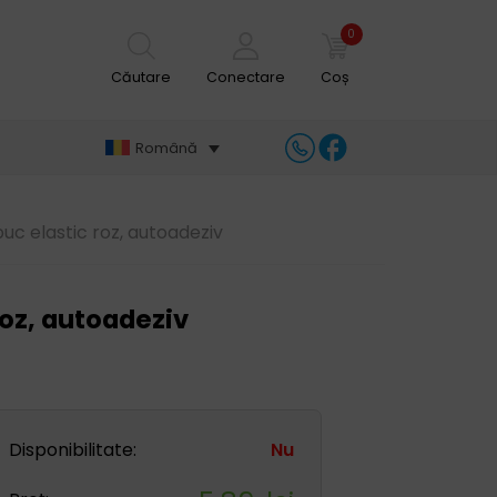
0
Căutare
Conectare
Coș
Română
c elastic roz, autoadeziv
oz, autoadeziv
Disponibilitate:
Nu