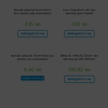
Bandă adezivă 5cm*4.5m 1
Fixa-Crep 8cm x 4m 1pc
buc elastic alb, autoadeziv
bandaj semi-flexibil
3.16
lei
1.09
lei
Adăugați în coș
Adăugați în coș
Bandă adezivă 7.5cm*4.5m 1pc
Biflex 16 + PRATIC 10cm* 4m
elastic roz, autoadeziv
bandaj 1pc REF 160003
5.40
lei
105.83
lei
Citește mai mult
Adăugați în coș