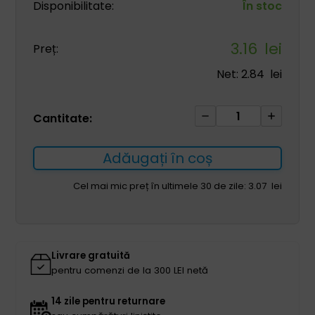
Disponibilitate:
În stoc
3.16
lei
Preț:
Net:
2.84
lei
Cantitate
Cantitate:
Bandă
adezivă
Adăugați în coș
5cm*4.5m
1
Cel mai mic preț în ultimele 30 de zile:
3.07
lei
buc
elastic
albastru,
autoadeziv
Livrare gratuită
(Kopia)
pentru comenzi de la 300 LEI netă
14 zile pentru returnare