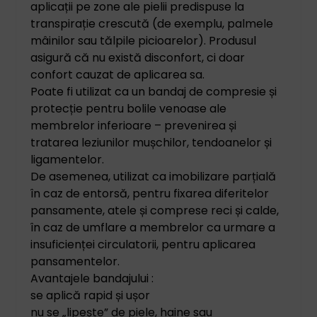
aplicații pe zone ale pielii predispuse la
transpirație crescută (de exemplu, palmele
mâinilor sau tălpile picioarelor). Produsul
asigură că nu există disconfort, ci doar
confort cauzat de aplicarea sa.
Poate fi utilizat ca un bandaj de compresie și
protecție pentru bolile venoase ale
membrelor inferioare – prevenirea și
tratarea leziunilor mușchilor, tendoanelor și
ligamentelor.
De asemenea, utilizat ca imobilizare parțială
în caz de entorsă, pentru fixarea diferitelor
pansamente, atele și comprese reci și calde,
în caz de umflare a membrelor ca urmare a
insuficienței circulatorii, pentru aplicarea
pansamentelor.
Avantajele bandajului :
se aplică rapid și ușor
nu se „lipește” de piele, haine sau