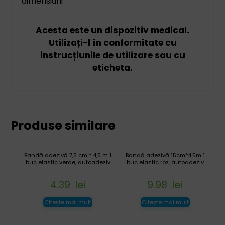
dimensiuni
Acesta este un dispozitiv medical.
Utilizați-l în conformitate cu
instrucțiunile de utilizare sau cu
eticheta.
Produse similare
Bandă adezivă 7,5 cm * 4,5 m 1
Bandă adezivă 15cm*4.5m 1
buc elastic verde, autoadeziv
buc elastic roz, autoadeziv
4.39
lei
9.98
lei
Citește mai mult
Citește mai mult