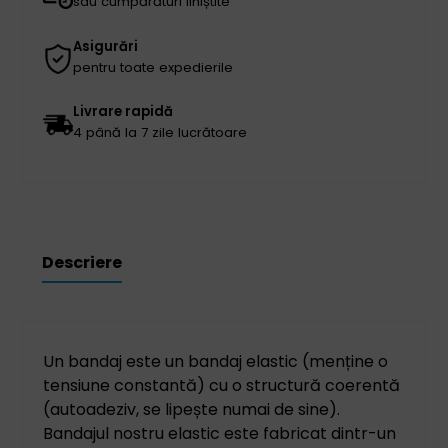
sau cumpărături liniștite
Asigurări
pentru toate expedierile
Livrare rapidă
4 până la 7 zile lucrătoare
Descriere
Un bandaj este un bandaj elastic (menține o
tensiune constantă) cu o structură coerentă
(autoadeziv, se lipește numai de sine).
Bandajul nostru elastic este fabricat dintr-un