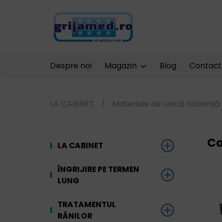
Despre noi
Magazin
Blog
Contact
LA CABINET
/
Materiale de unică folosință
Ca
LA CABINET
Dezinfectare
ÎNGRIJIRE PE TERMEN
LUNG
Unelte și
Ginecologie
echipamente
Materiale absorbante
TRATAMENTUL
Terapia prin
RĂNILOR