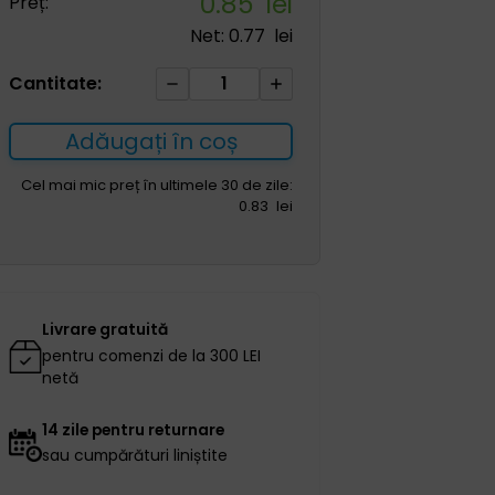
0.85
lei
Preț:
Net:
0.77
lei
Cantitate
Cantitate:
Cateter
Nelaton
Adăugați în coș
CH
12
Cel mai mic preț în ultimele 30 de zile:
0.83
lei
400mm
lungime
Livrare gratuită
pentru comenzi de la 300 LEI
netă
14 zile pentru returnare
sau cumpărături liniștite