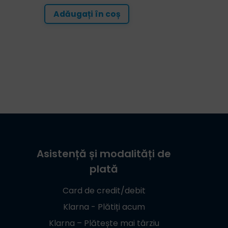
Adăugați în coș
Asistență și modalități de
plată
Card de credit/debit
Klarna - Plătiți acum
Klarna – Plătește mai târziu