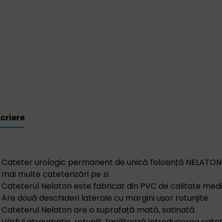
criere
Cateter urologic permanent de unică folosință NELATON 
mai multe cateterizări pe zi.
Cateterul Nelaton este fabricat din PVC de calitate medical
Are două deschideri laterale cu margini ușor rotunjite.
Cateterul Nelaton are o suprafață mată, satinată.
Vârful atraumatic, rotunjit, facilitează introducerea catet