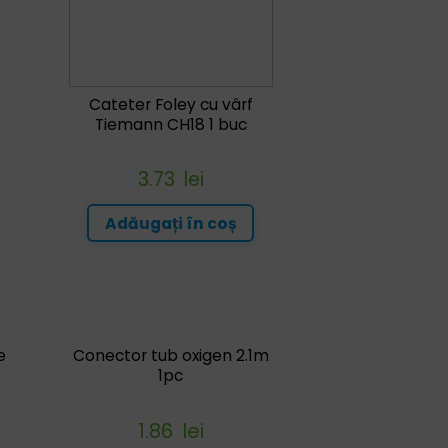
Cateter Foley cu vârf
Tiemann CH18 1 buc
3.73
lei
Adăugați în coș
e
Conector tub oxigen 2.1m
1pc
1.86
lei