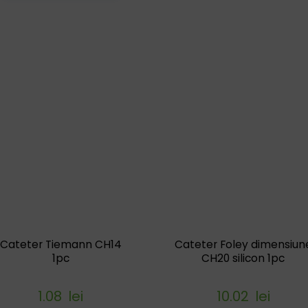
Cateter Tiemann CH14
Cateter Foley dimensiun
1pc
CH20 silicon 1pc
1.08
lei
10.02
lei