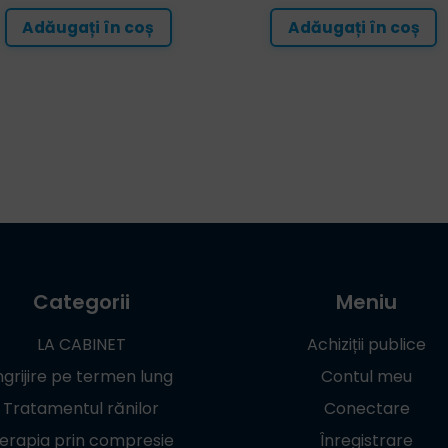
Adăugați în coș
Adăugați în coș
Categorii
Meniu
LA CABINET
Achiziții publice
ngrijire pe termen lung
Contul meu
Tratamentul rănilor
Conectare
erapia prin compresie
Înregistrare