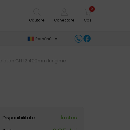
0
Căutare
Conectare
Coș
Română
elaton CH 12 400mm lungime
Disponibilitate:
În stoc