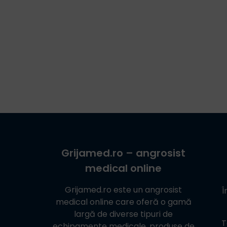
Grijamed.ro
– angrosist
medical online
Grijamed.ro
este un angrosist
Î
medical online care oferă o gamă
largă de diverse tipuri de
T
echipamente medicale, produse de