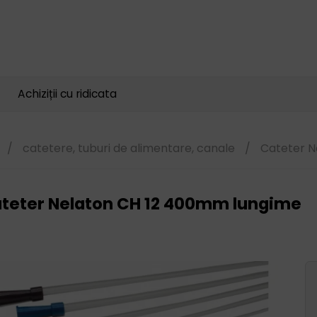
Căutare
produse
Achiziții cu ridicata
/
catetere, tuburi de alimentare, canale
/
Cateter N
teter Nelaton CH 12 400mm lungime