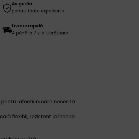
Asigurări
pentru toate expedierile
Livrare rapidă
4 până la 7 zile lucrătoare
pentru afecțiuni care necesită
ă flexibil, rezistent la îndoire.
erului în uretră.