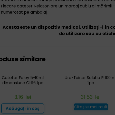
Fiecare cateter Nelaton are un marcaj dublu al mărimii 
numerotat pe ambalaj.
Acesta este un dispozitiv medical. Utilizați-l în 
de utilizare sau cu etich
oduse similare
Cateter Foley 5-10ml
Uro-Tainer Solutio R 100 m
dimensiune CH16 1pc
1pc
3.16
lei
31.53
lei
Citește mai mult
Adăugați în coș