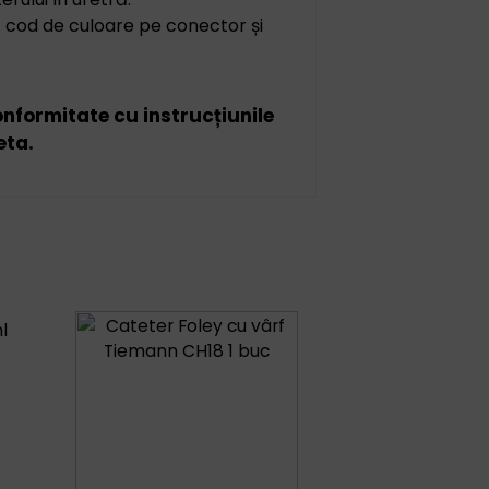
– cod de culoare pe conector și
conformitate cu instrucțiunile
eta.
l