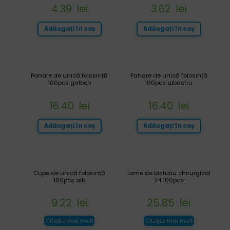
4.39
lei
3.62
lei
Adăugați în coș
Adăugați în coș
Pahare de unică folosință
Pahare de unică folosință
100pcs galben
100pcs albastru
16.40
lei
16.40
lei
Adăugați în coș
Adăugați în coș
Cupe de unică folosință
Lame de bisturiu chirurgical
100pcs alb
24 100pcs
9.22
lei
25.85
lei
Citește mai mult
Citește mai mult