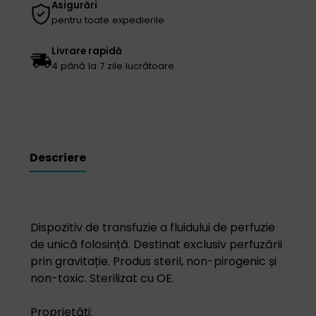
Asigurări
pentru toate expedierile
Livrare rapidă
4 până la 7 zile lucrătoare
Descriere
Dispozitiv de transfuzie a fluidului de perfuzie
de unică folosință. Destinat exclusiv perfuzării
prin gravitație. Produs steril, non-pirogenic și
non-toxic. Sterilizat cu OE.
Proprietăți: