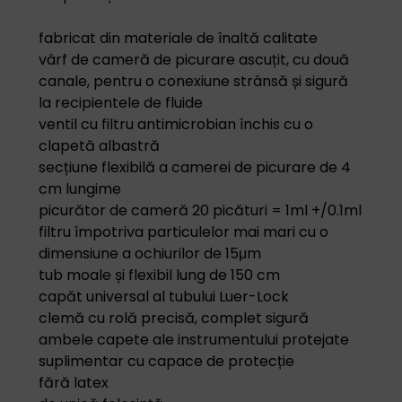
fabricat din materiale de înaltă calitate
vârf de cameră de picurare ascuțit, cu două
canale, pentru o conexiune strânsă și sigură
la recipientele de fluide
ventil cu filtru antimicrobian închis cu o
clapetă albastră
secțiune flexibilă a camerei de picurare de 4
cm lungime
picurător de cameră 20 picături = 1ml +/0.1ml
filtru împotriva particulelor mai mari cu o
dimensiune a ochiurilor de 15μm
tub moale și flexibil lung de 150 cm
capăt universal al tubului Luer-Lock
clemă cu rolă precisă, complet sigură
ambele capete ale instrumentului protejate
suplimentar cu capace de protecție
fără latex