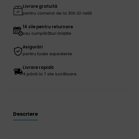
Livrare gratuită
pentru comenzi de la 300 LEI netă
14 zile pentru returnare
sau cumpărături liniștite
Asigurări
pentru toate expedierile
Livrare rapidă
4 până la 7 zile lucrătoare
Descriere