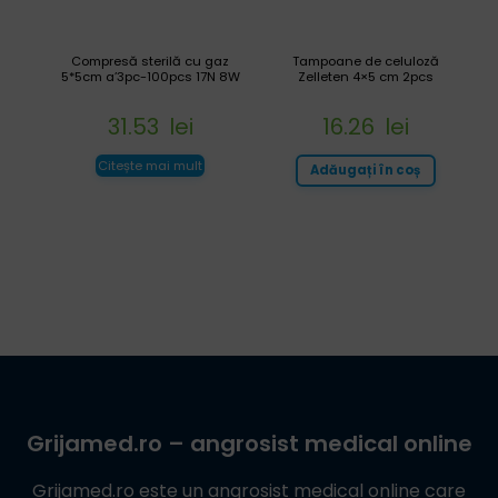
Compresă sterilă cu gaz
Tampoane de celuloză
5*5cm a’3pc-100pcs 17N 8W
Zelleten 4×5 cm 2pcs
31.53
lei
16.26
lei
Citește mai mult
Adăugați în coș
Grijamed.ro
– angrosist medical online
Grijamed.ro
este un angrosist medical online care