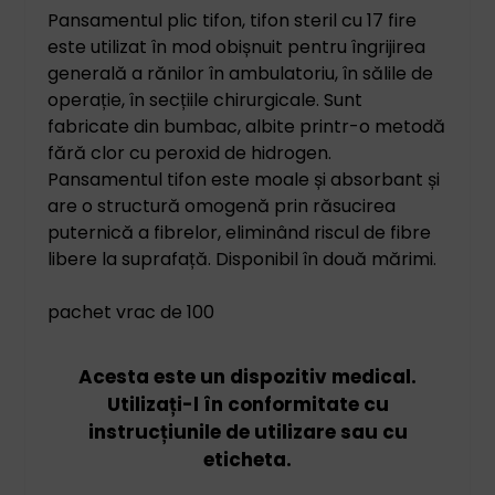
Pansamentul plic tifon, tifon steril cu 17 fire
este utilizat în mod obișnuit pentru îngrijirea
generală a rănilor în ambulatoriu, în sălile de
operație, în secțiile chirurgicale. Sunt
fabricate din bumbac, albite printr-o metodă
fără clor cu peroxid de hidrogen.
Pansamentul tifon este moale și absorbant și
are o structură omogenă prin răsucirea
puternică a fibrelor, eliminând riscul de fibre
libere la suprafață. Disponibil în două mărimi.
pachet vrac de 100
Acesta este un dispozitiv medical.
Utilizați-l în conformitate cu
instrucțiunile de utilizare sau cu
eticheta.