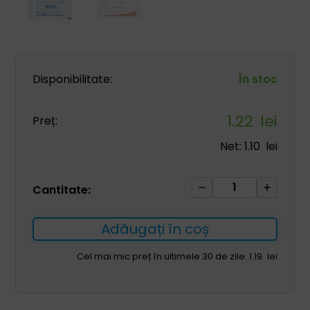
Disponibilitate:
În stoc
1.22
lei
Preț:
Net:
1.10
lei
Cantitate
Cantitate:
Tifon
steril
Adăugați în coș
17N
1/2m2
Cel mai mic preț în ultimele 30 de zile:
1.19
lei
1
buc