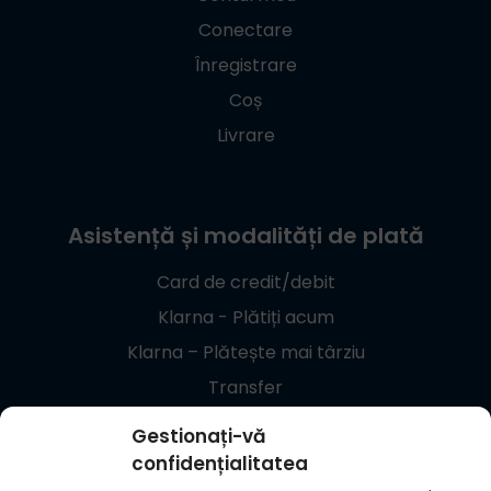
Conectare
Înregistrare
Coș
Livrare
Asistență și modalități de plată
Card de credit/debit
Klarna - Plătiți acum
Klarna – Plătește mai târziu
Transfer
Giropay
Gestionați-vă
confidențialitatea
+48 537 869 373