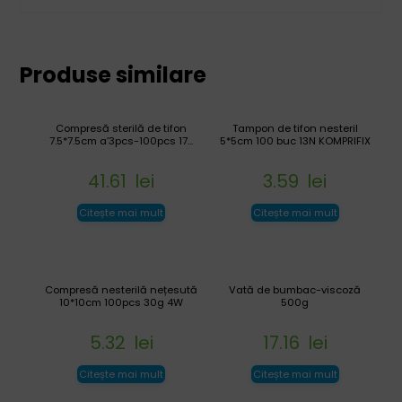
Produse similare
Compresă sterilă de tifon
Tampon de tifon nesteril
7.5*7.5cm a’3pcs-100pcs 17...
5*5cm 100 buc 13N KOMPRIFIX
41.61
lei
3.59
lei
Citește mai mult
Citește mai mult
Compresă nesterilă nețesută
Vată de bumbac-viscoză
10*10cm 100pcs 30g 4W
500g
5.32
lei
17.16
lei
Citește mai mult
Citește mai mult