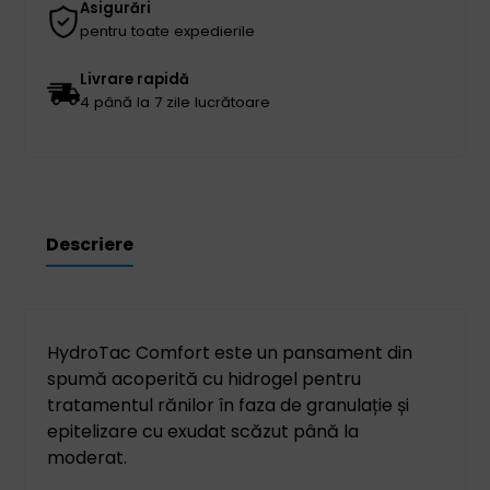
Asigurări
pentru toate expedierile
Livrare rapidă
4 până la 7 zile lucrătoare
Descriere
HydroTac Comfort este un pansament din
spumă acoperită cu hidrogel pentru
tratamentul rănilor în faza de granulație și
epitelizare cu exudat scăzut până la
moderat.