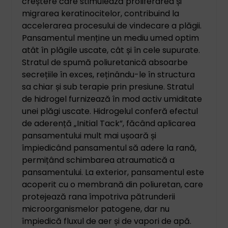
creștere care stimulează proliferarea și
migrarea keratinocitelor, contribuind la
accelerarea procesului de vindecare a plăgii.
Pansamentul menține un mediu umed optim
atât în plăgile uscate, cât și în cele supurate.
Stratul de spumă poliuretanică absoarbe
secrețiile în exces, reținându-le în structura
sa chiar și sub terapie prin presiune. Stratul
de hidrogel furnizează în mod activ umiditate
unei plăgi uscate. Hidrogelul conferă efectul
de aderență „Initial Tack”, făcând aplicarea
pansamentului mult mai ușoară și
împiedicând pansamentul să adere la rană,
permițând schimbarea atraumatică a
pansamentului. La exterior, pansamentul este
acoperit cu o membrană din poliuretan, care
protejează rana împotriva pătrunderii
microorganismelor patogene, dar nu
împiedică fluxul de aer și de vapori de apă.