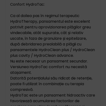
Confort HydroTac:
Ca al doilea pas în regimul terapeutic
HydroTherapy, pansamentul este excelent
potrivit pentru aprovizionarea plăgilor greu
vindecabile, atât supurate, cât și relativ
uscate, în faza de granulare și epitelizare,
după debridarea prealabilă a plăgii cu
pansamentele HydroClean plus / HydroClean
plus cavity / HydroClean advance.
Nu este necesar un pansament secundar.
Versiunea HydroTac comfort nu necesită
atașament.
Datorită potențialului său ridicat de retenție,
poate fi utilizat în combinație cu terapia
compresivă.
HydroTac este un pansament hidroactiv care
favorizează acumularea factorilor de