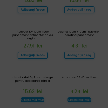
15.83
lei
16.84
lei
Adăugați în coș
Adăugați în coș
Acticoat 10* 10cm 1 buc
Jelonet 10cm x 10cm 1 buc tifon
pansament antibacterian cu
parafină pansament
argint ...
27.91
lei
4.31
lei
Adăugați în coș
Adăugați în coș
Intrasite Gel 8g 1 buc hidrogel
Atrauman 7.5x10cm 1 buc
pentru debridarea rănilor
15.62
lei
4.24
lei
Citește mai mult
Citește mai mult