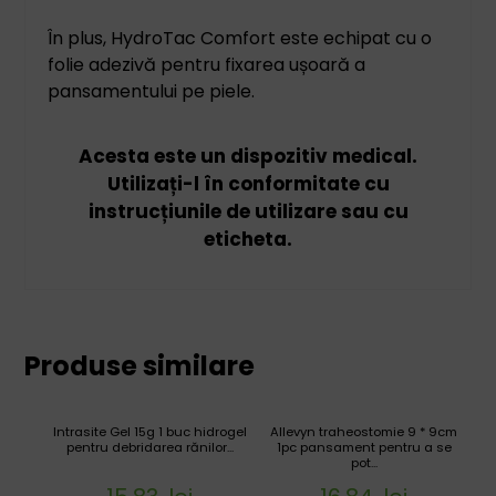
În plus, HydroTac Comfort este echipat cu o
folie adezivă pentru fixarea ușoară a
pansamentului pe piele.
Acesta este un dispozitiv medical.
Utilizați-l în conformitate cu
instrucțiunile de utilizare sau cu
eticheta.
Produse similare
Intrasite Gel 15g 1 buc hidrogel
Allevyn traheostomie 9 * 9cm
pentru debridarea rănilor...
1pc pansament pentru a se
pot...