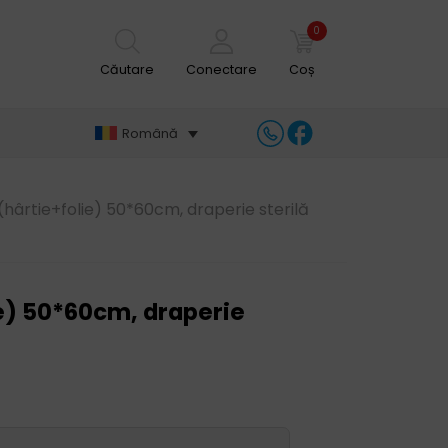
0
Căutare
Conectare
Coș
Română
(hârtie+folie) 50*60cm, draperie sterilă
lie) 50*60cm, draperie