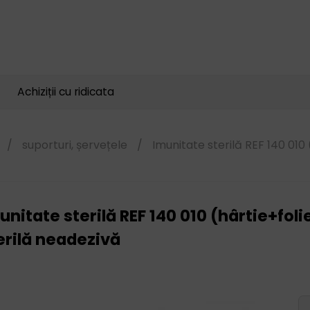
Căutare
produse
Achiziții cu ridicata
/
suporturi, șervețele
/
Imunitate sterilă REF 140 010 
unitate sterilă REF 140 010 (hârtie+fo
erilă neadezivă