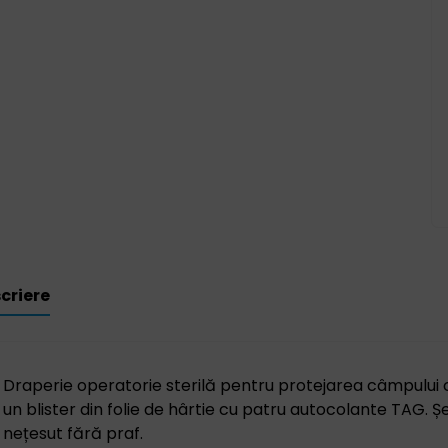
criere
Draperie operatorie sterilă pentru protejarea câmpului ch
un blister din folie de hârtie cu patru autocolante TAG. 
nețesut fără praf.