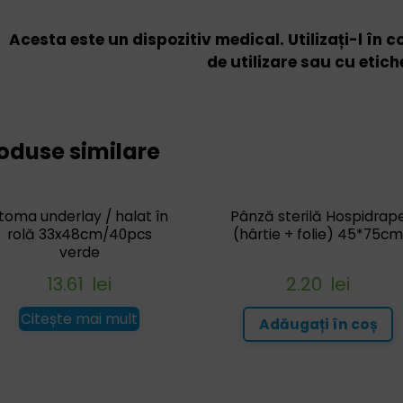
Acesta este un dispozitiv medical. Utilizați-l în 
de utilizare sau cu etich
oduse similare
toma underlay / halat în
Pânză sterilă Hospidrap
rolă 33x48cm/40pcs
(hârtie + folie) 45*75c
verde
13.61
lei
2.20
lei
Citește mai mult
Adăugați în coș