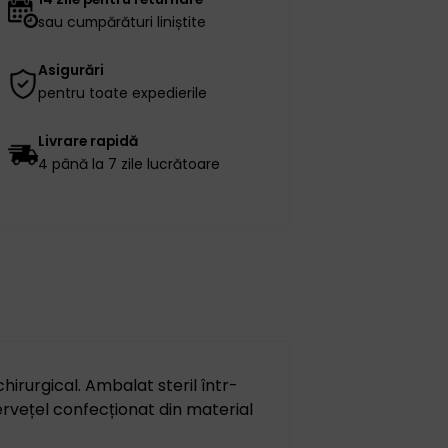
sau cumpărături liniștite
Asigurări
pentru toate expedierile
Livrare rapidă
4 până la 7 zile lucrătoare
irurgical. Ambalat steril într-
Șervețel confecționat din material