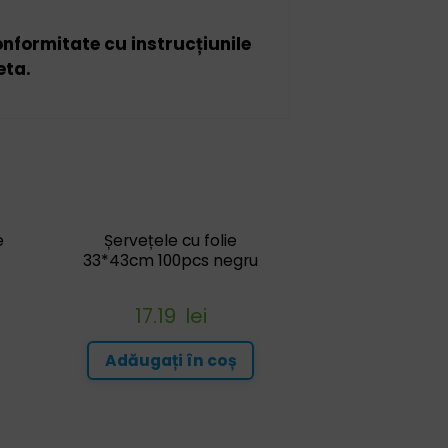
conformitate cu instrucțiunile
eta.
e
Șervețele cu folie
m
33*43cm 100pcs negru
17.19
lei
Adăugați în coș