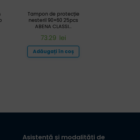
n
Tampon de protecție
b
nesteril 90×60 25pcs
ABENA CLASSI...
73.29
lei
Adăugați în coș
Asistență și modalități de