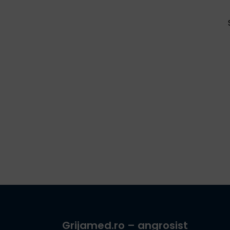
Grijamed.ro
– angrosist