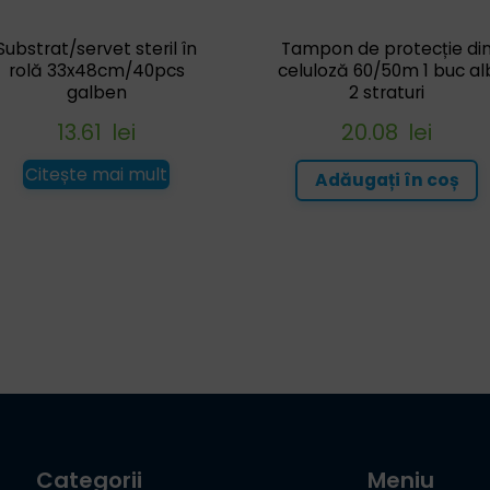
Substrat/servet steril în
Tampon de protecție di
rolă 33x48cm/40pcs
celuloză 60/50m 1 buc al
galben
2 straturi
13.61
lei
20.08
lei
Citește mai mult
Adăugați în coș
Categorii
Meniu