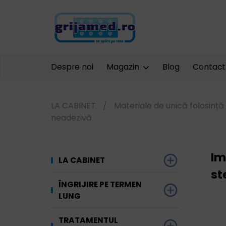
Despre noi
Magazin
Blog
Contact
LA CABINET
/
Materiale de unică folosință
neadezivă
Im
LA CABINET
st
Dezinfectare
ÎNGRIJIRE PE TERMEN
LUNG
Unelte și
Ginecologie
echipamente
Materiale absorbante
TRATAMENTUL