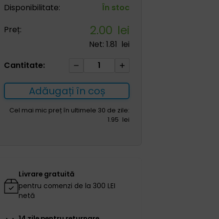
Disponibilitate:
În stoc
2.00
lei
Preț:
Net:
1.81
lei
Cantitate
Cantitate:
Imunitate
sterilă
Adăugați în coș
REF
140
Cel mai mic preț în ultimele 30 de zile:
1.95
lei
010
(hârtie+folie)
50*60cm,
draperie
sterilă
Livrare gratuită
neadezivă
pentru comenzi de la 300 LEI
netă
14 zile pentru returnare