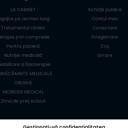
LA CABINET
Achiziții publice
ngrijire pe termen lung
Contul meu
Tratamentul rănilor
Conectare
erapia prin compresie
Înregistrare
Pentru pacient
Coș
Nutriție medicală
Livrare
abilitare și fizioterapie
BRĂCĂMINTE MEDICALĂ
OBUWIE
MOBILIER MEDICAL
Zona de preț scăzut
Gestionați-vă confidențialitatea