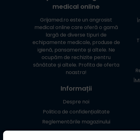
medical online
Grijamed.ro
este un angrosist
Î
medical online care oferă o gamă
largă de diverse tipuri de
T
echipamente medicale, produse de
igienă, pansamente și altele. Ne
ocupăm de rechizite pentru
sănătate și altele. Profita de oferta
Re
noastra!
ÎM
Informații
Despre noi
Politica de confidențialitate
Reglementările magazinului