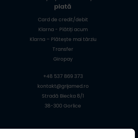
plată
Card de credit/debit
Klarna - Plătiți acum
Klarna – Plătește mai târziu
Transfer
Giropay
+48 537 869 373
kontakt@grijamed.ro
Stradă Biecka 8/1
38-300 Gorlice