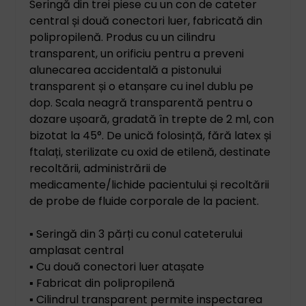
Seringă din trei piese cu un con de cateter
central și două conectori luer, fabricată din
polipropilenă. Produs cu un cilindru
transparent, un orificiu pentru a preveni
alunecarea accidentală a pistonului
transparent și o etanșare cu inel dublu pe
dop. Scala neagră transparentă pentru o
dozare ușoară, gradată în trepte de 2 ml, con
bizotat la 45°. De unică folosință, fără latex și
ftalați, sterilizate cu oxid de etilenă, destinate
recoltării, administrării de
medicamente/lichide pacientului și recoltării
de probe de fluide corporale de la pacient.
▪ Seringă din 3 părți cu conul cateterului
amplasat central
▪ Cu două conectori luer atașate
▪ Fabricat din polipropilenă
▪ Cilindrul transparent permite inspectarea