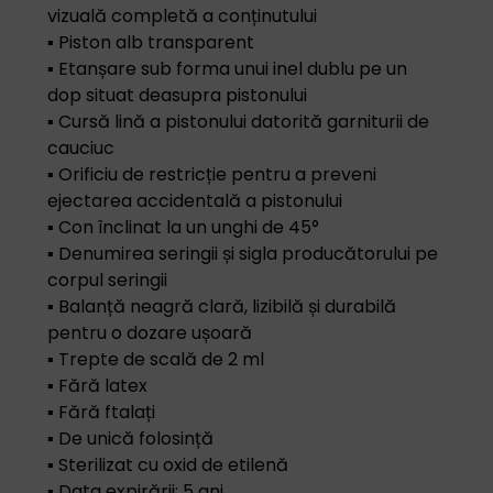
vizuală completă a conținutului
▪ Piston alb transparent
▪ Etanșare sub forma unui inel dublu pe un
dop situat deasupra pistonului
▪ Cursă lină a pistonului datorită garniturii de
cauciuc
▪ Orificiu de restricție pentru a preveni
ejectarea accidentală a pistonului
▪ Con înclinat la un unghi de 45°
▪ Denumirea seringii și sigla producătorului pe
corpul seringii
▪ Balanță neagră clară, lizibilă și durabilă
pentru o dozare ușoară
▪ Trepte de scală de 2 ml
▪ Fără latex
▪ Fără ftalați
▪ De unică folosință
▪ Sterilizat cu oxid de etilenă
▪ Data expirării: 5 ani