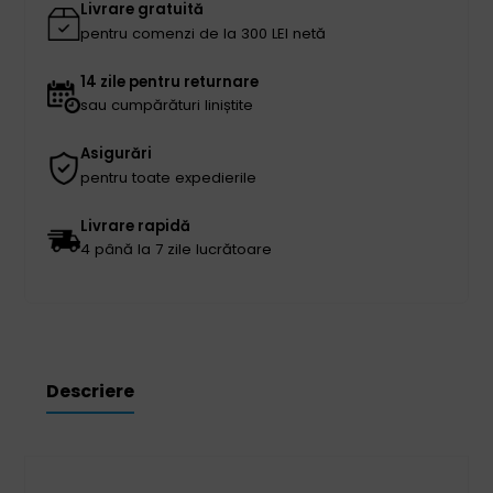
Livrare gratuită
pentru comenzi de la 300 LEI netă
14 zile pentru returnare
sau cumpărături liniștite
Asigurări
pentru toate expedierile
Livrare rapidă
4 până la 7 zile lucrătoare
Descriere