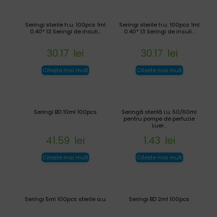
Seringi sterile h.u. 100pcs 1ml
Seringi sterile h.u. 100pcs 1ml
0.40* 13 Seringi de insuli...
0.40* 13 Seringi de insuli...
30.17
lei
30.17
lei
Citește mai mult
Citește mai mult
Seringi BD 10ml 100pcs
Seringă sterilă i.u. 50/60ml
pentru pompe de perfuzie
Luer...
41.59
lei
1.43
lei
Citește mai mult
Citește mai mult
Seringi 5ml 100pcs sterile a.u.
Seringi BD 2ml 100pcs