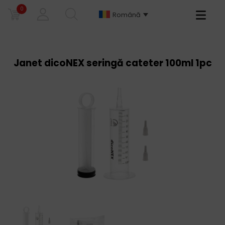
0
Primary
Română
Menu
Janet dicoNEX seringă cateter 100ml 1pc