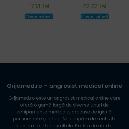
17.13
lei
22.77
lei
Citește mai mult
Citește mai mult
Grijamed.ro
– angrosist medical online
Grijamed.ro
este un angrosist medical online care
oferă o gamă largă de diverse tipuri de
echipamente medicale, produse de igienă,
pansamente și altele. Ne ocupăm de rechizite
pentru sănătate și altele. Profita de oferta