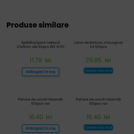
Produse similare
Spălător/gant nețesut
Lame de bisturiu chirurgical
23x15cm alb 50pcs REF 8701
24 100pcs
11.79
lei
25.85
lei
Citește mai mult
Adăugați în coș
Pahare de unică folosință
Pahare de unică folosință
100pcs var
100pcs roz
16.40
lei
16.40
lei
Citește mai mult
Adăugați în coș