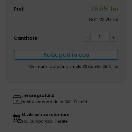
25.85
lei
Preț:
Net:
23.29
lei
Cantitate
Cantitate:
Lame
de
Adăugați în coș
bisturiu
chirurgical
Cel mai mic preț în ultimele 30 de zile:
25.15
lei
23
100pcs
Livrare gratuită
pentru comenzi de la 300 LEI netă
14 zile pentru returnare
sau cumpărături liniștite