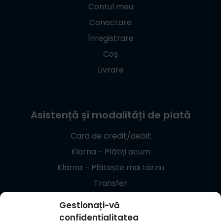
Contul meu
Conectare
Înregistrare
Coș
Livrare
Asistență și modalități de plată
Card de credit/debit
Klarna - Plătiți acum
Klarna – Plătește mai târziu
Transfer
Giropay
Gestionați-vă
confidențialitatea