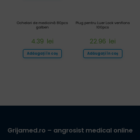
Ochelari de medicină 80pcs
Plug pentru Luer Lock venflons
galben
100pcs
4.39
lei
22.96
lei
Adăugați în coș
Adăugați în coș
Grijamed.ro
– angrosist medical online