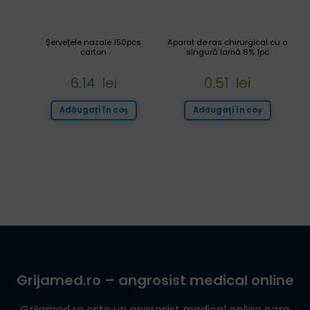
Șervețele nazale 150pcs
Aparat de ras chirurgical cu o
carton
singură lamă 8% 1pc
6.14
lei
0.51
lei
Adăugați în coș
Adăugați în coș
Grijamed.ro
– angrosist medical online
Grijamed.ro
este un angrosist medical online care