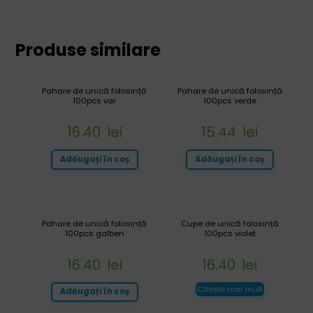
Produse similare
Pahare de unică folosință
Pahare de unică folosință
100pcs var
100pcs verde
16.40
lei
15.44
lei
Adăugați în coș
Adăugați în coș
Pahare de unică folosință
Cupe de unică folosință
100pcs galben
100pcs violet
16.40
lei
16.40
lei
Citește mai mult
Adăugați în coș