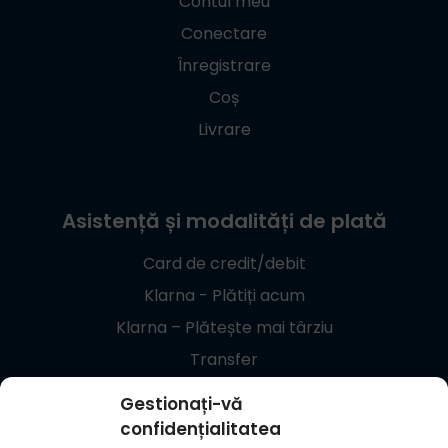
Contul meu
Conectare
Înregistrare
Coș
Livrare
Asistență și modalități de plată
Card de credit/debit
Klarna - Plătiți acum
Klarna – Plătește mai târziu
Transfer
Giropay
Gestionați-vă
confidențialitatea
+48 537 869 373