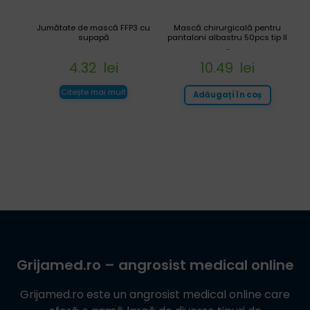
Jumătate de mască FFP3 cu
Mască chirurgicală pentru
supapă
pantaloni albastru 50pcs tip II
...
4.32
lei
10.49
lei
Citește mai mult
Adăugați în coș
Grijamed.ro
– angrosist medical online
Grijamed.ro
este un angrosist medical online care