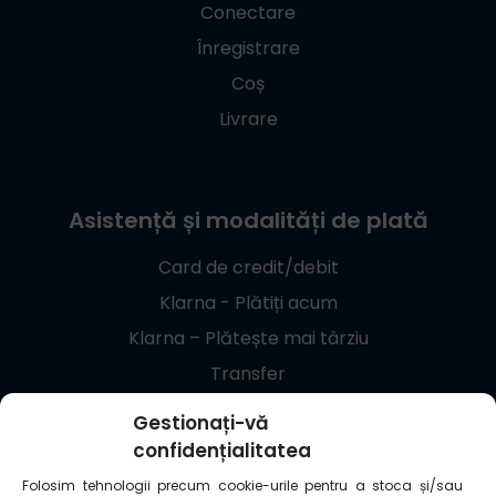
Conectare
Înregistrare
Coș
Livrare
Asistență și modalități de plată
Card de credit/debit
Klarna - Plătiți acum
Klarna – Plătește mai târziu
Transfer
Giropay
Gestionați-vă
confidențialitatea
+48 537 869 373
Folosim tehnologii precum cookie-urile pentru a stoca și/sau