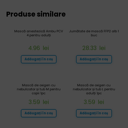
Produse similare
Mască anestezică Ambu PCV
Jumătate de mască FFP2 alb 1
4 pentru adulți
buc
4.96
lei
28.33
lei
Adăugați în coș
Adăugați în coș
Mască de oxigen cu
Mască de oxigen cu
nebulizator și tub M pentru
nebulizator și tub L pentru
copii 1pc
adulți 1pc
3.59
lei
3.59
lei
Adăugați în coș
Adăugați în coș