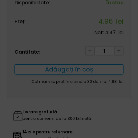
Disponibilitate:
În stoc
4.96
lei
Preț:
Net:
4.47
lei
Cantitate
Cantitate:
Mască
anestezică
Adăugați în coș
ambu
PCV
Cel mai mic preț în ultimele 30 de zile:
4.83
lei
3
pentru
copii
Livrare gratuită
pentru comenzi de la 300 LEI netă
14 zile pentru returnare