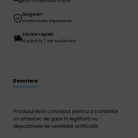
sau cumpărături liniștite
Asigurări
pentru toate expedierile
Livrare rapidă
4 până la 7 zile lucrătoare
Descriere
Produsul este conceput pentru a transmite
un amestec de gaze în legătură cu
dispozitivele de ventilație artificială.