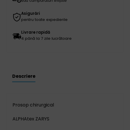
straturi
sau cumpărături liniștite
1
Asigurări
buc
pentru toate expedierile
Livrare rapidă
4 până la 7 zile lucrătoare
Descriere
Prosop chirurgical
ALPHAtex ZARYS