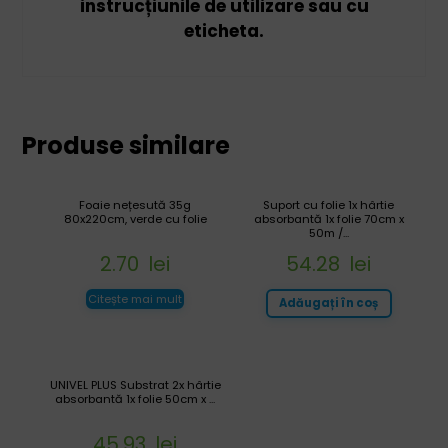
instrucțiunile de utilizare sau cu
eticheta.
Produse similare
Foaie nețesută 35g
Suport cu folie 1x hârtie
80x220cm, verde cu folie
absorbantă 1x folie 70cm x
50m /...
2.70
lei
54.28
lei
Citește mai mult
Adăugați în coș
UNIVEL PLUS Substrat 2x hârtie
absorbantă 1x folie 50cm x ...
45.93
lei