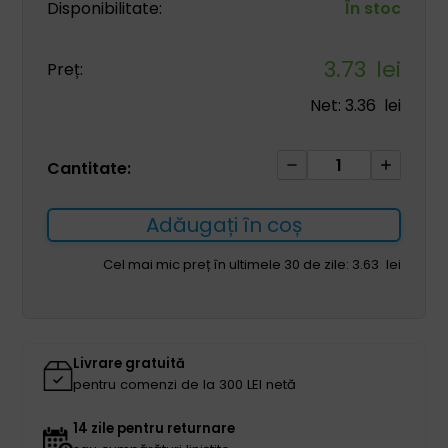
Disponibilitate:
În stoc
3.73
lei
Preț:
Net:
3.36
lei
Cantitate
Cantitate:
Pânză
sterilă
Adăugați în coș
ALPHAtex
REF
Cel mai mic preț în ultimele 30 de zile:
3.63
lei
AT-
NF-
S
9
Livrare gratuită
75*90cm
pentru comenzi de la 300 LEI netă
(hârtie+folie)
2
14 zile pentru returnare