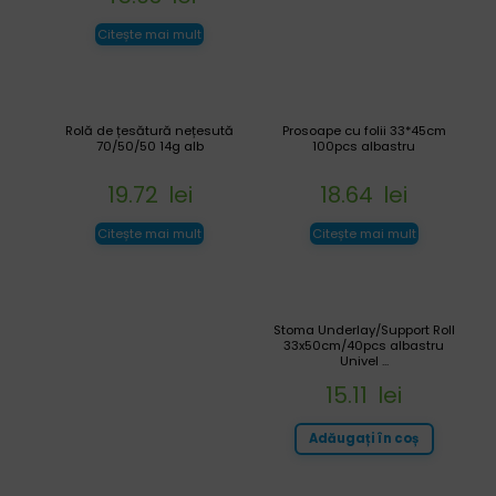
Citește mai mult
Rolă de țesătură nețesută
Prosoape cu folii 33*45cm
70/50/50 14g alb
100pcs albastru
19.72
lei
18.64
lei
Citește mai mult
Citește mai mult
Stoma Underlay/Support Roll
33x50cm/40pcs albastru
Univel ...
15.11
lei
Adăugați în coș