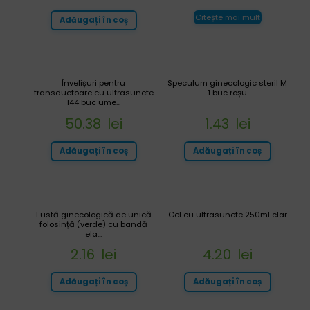
Citește mai mult
Adăugați în coș
Învelișuri pentru
Speculum ginecologic steril M
transductoare cu ultrasunete
1 buc roșu
144 buc ume...
50.38
lei
1.43
lei
Adăugați în coș
Adăugați în coș
Fustă ginecologică de unică
Gel cu ultrasunete 250ml clar
folosință (verde) cu bandă
ela...
2.16
lei
4.20
lei
Adăugați în coș
Adăugați în coș