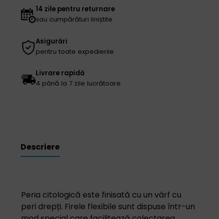
14 zile pentru returnare
sau cumpărături liniștite
Asigurări
pentru toate expedierile
Livrare rapidă
4 până la 7 zile lucrătoare
Descriere
Peria citologică este finisată cu un vârf cu
peri drepți. Firele flexibile sunt dispuse într-un
mod special care facilitează colectarea