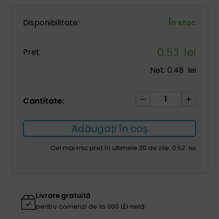
Disponibilitate:
În stoc
0.53
lei
Preț:
Net:
0.48
lei
Cantitate
Cantitate:
Perie
citologică
Adăugați în coș
pentru
frotiu
Cel mai mic preț în ultimele 30 de zile:
0.52
lei
-
dreaptă
1
buc
Livrare gratuită
pentru comenzi de la 300 LEI netă