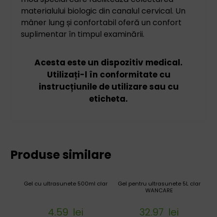
materialului biologic din canalul cervical. Un
mâner lung și confortabil oferă un confort
suplimentar în timpul examinării.
Acesta este un dispozitiv medical.
Utilizați-l în conformitate cu
instrucțiunile de utilizare sau cu
eticheta.
Produse similare
Gel cu ultrasunete 500ml clar
Gel pentru ultrasunete 5L clar
WANCARE
4.59
lei
32.97
lei