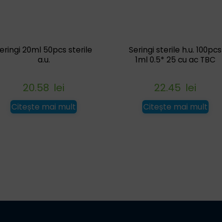
eringi 20ml 50pcs sterile
Seringi sterile h.u. 100pcs
a.u.
1ml 0.5* 25 cu ac TBC
20.58
lei
22.45
lei
Citește mai mult
Citește mai mult