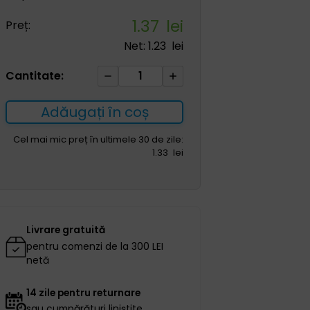
1.37
lei
Preț:
Net:
1.23
lei
Cantitate
Cantitate:
Seringă
sterilă
Adăugați în coș
i.u.
Seringă
Cel mai mic preț în ultimele 30 de zile:
1.33
lei
pentru
cateter
Luer
în
3
Livrare gratuită
părți
pentru comenzi de la 300 LEI
50/60
netă
ml
1
14 zile pentru returnare
buc
sau cumpărături liniștite