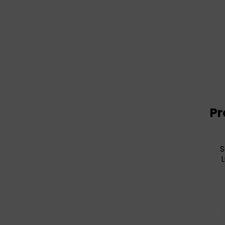
Pr
S
L