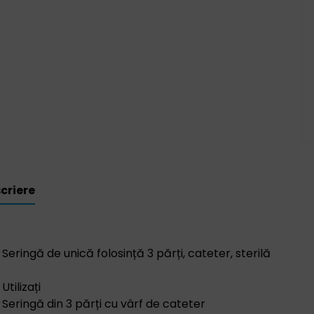
criere
Seringă de unică folosință 3 părți, cateter, sterilă
Utilizați
Seringă din 3 părți cu vârf de cateter