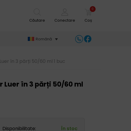
0
Căutare
Conectare
Coș
Română
Luer în 3 părți 50/60 ml 1 buc
r Luer în 3 părți 50/60 ml
Disponibilitate:
În stoc