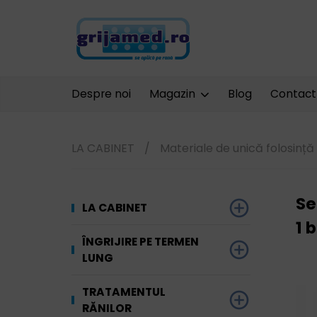
Despre noi
Magazin
Blog
Contact
LA CABINET
/
Materiale de unică folosință
Se
LA CABINET
1 
Dezinfectare
ÎNGRIJIRE PE TERMEN
LUNG
Unelte și
Ginecologie
echipamente
Materiale absorbante
TRATAMENTUL
Terapia prin
RĂNILOR