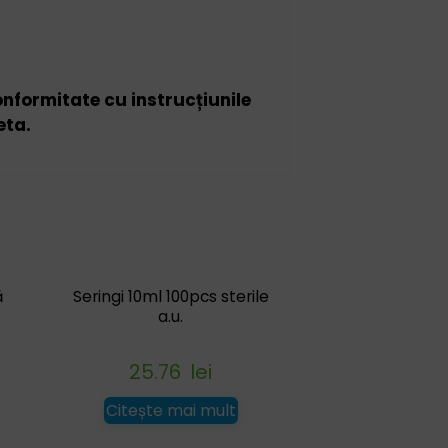
conformitate cu instrucțiunile
eta.
ă
Seringi 10ml 100pcs sterile
a.u.
25.76
lei
Citește mai mult