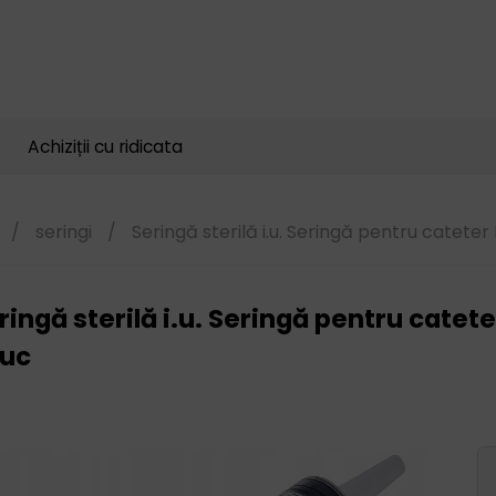
Căutare
produse
Achiziții cu ridicata
/
seringi
/
Seringă sterilă i.u. Seringă pentru cateter 
ringă sterilă i.u. Seringă pentru catete
buc