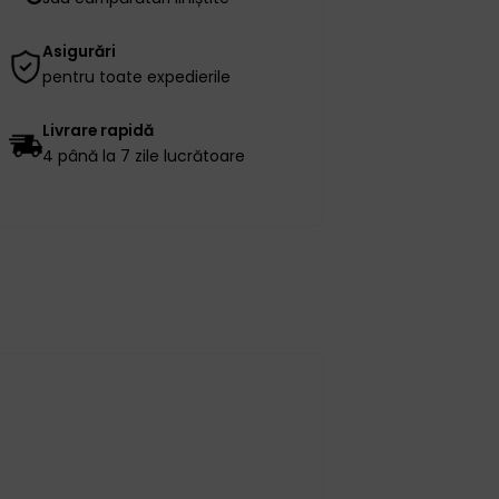
Asigurări
pentru toate expedierile
Livrare rapidă
4 până la 7 zile lucrătoare