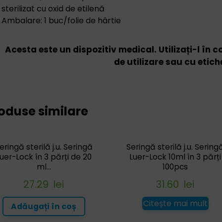
sterilizat cu oxid de etilenă
Ambalare: 1 buc/folie de hârtie
Acesta este un dispozitiv medical. Utilizați-l în 
de utilizare sau cu etich
oduse similare
eringă sterilă j.u. Seringă
Seringă sterilă j.u. Sering
uer-Lock în 3 părți de 20
Luer-Lock 10ml în 3 părți
ml...
100pcs
27.29
lei
31.60
lei
Citește mai mult
Adăugați în coș