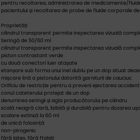
pentru recoltarea, administrarea de medicamente/fluid
pacientului și recoltarea de probe de fluide corporale de
Proprietăți
cilindrul transparent permite inspectarea vizuală comple
Seringă de 50/60 ml
cilindrul transparent permite inspectarea vizuală comple
piston contrastant verde
cu două conectori luer atașate
etanșare sub forma unui inel dublu pe un dop situat deas
mișcare lină a pistonului datorită garniturii de cauciuc
Orificiu de restricție pentru a preveni ejectarea accident
conul cateterului protejat de un dop
denumirea seringii și sigla producătorului pe cilindru
scală neagră clară, lizibilă și durabilă pentru dozarea uș
scalare extinsă la 60 ml
de unică folosință
non-pirogenic
fără latex, fără ftalați