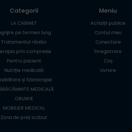
Categorii
Meniu
LA CABINET
Achiziții publice
ngrijire pe termen lung
Contul meu
Tratamentul rănilor
Conectare
erapia prin compresie
Înregistrare
Pentru pacient
Coș
Nutriție medicală
Livrare
abilitare și fizioterapie
BRĂCĂMINTE MEDICALĂ
OBUWIE
MOBILIER MEDICAL
Zona de preț scăzut