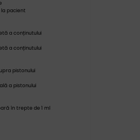
e
 la pacient
tă a conținutului
tă a conținutului
upra pistonului
ală a pistonului
oară în trepte de 1 ml