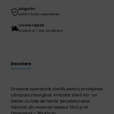
Asigurări
pentru toate expedierile
Livrare rapidă
4 până la 7 zile lucrătoare
Descriere
Draperie operatorie sterilă pentru protejarea
câmpului chirurgical. Ambalat steril într-un
blister cu folie de hârtie. Șervețelul este
fabricat din material nețesut fără praf.
Dimensiuni – 38x45cm