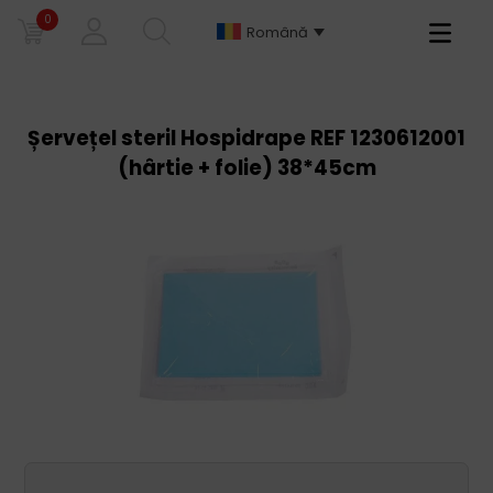
0
Primary
Română
Menu
Șervețel steril Hospidrape REF 1230612001
(hârtie + folie) 38*45cm