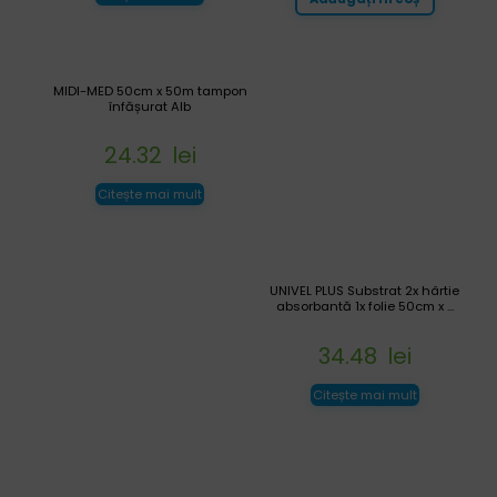
MIDI-MED 50cm x 50m tampon
înfășurat Alb
24.32
lei
Citește mai mult
UNIVEL PLUS Substrat 2x hârtie
absorbantă 1x folie 50cm x ...
34.48
lei
Citește mai mult