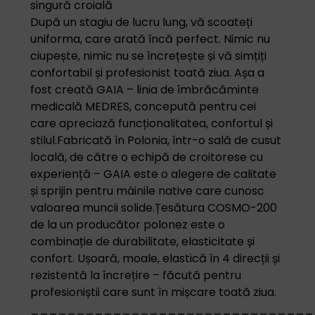
singură croială
După un stagiu de lucru lung, vă scoateți
uniforma, care arată încă perfect. Nimic nu
ciupește, nimic nu se încrețește și vă simțiți
confortabil și profesionist toată ziua. Așa a
fost creată GAIA – linia de îmbrăcăminte
medicală MEDRES, concepută pentru cei
care apreciază funcționalitatea, confortul și
stilul.
Fabricată în Polonia, într-o sală de cusut
locală, de către o echipă de croitorese cu
experiență – GAIA este o alegere de calitate
și sprijin pentru mâinile native care cunosc
valoarea muncii solide.
Țesătura COSMO-200
de la un producător polonez este o
combinație de durabilitate, elasticitate și
confort. Ușoară, moale, elastică în 4 direcții și
rezistentă la încrețire – făcută pentru
profesioniștii care sunt în mișcare toată ziua.
_______________________________