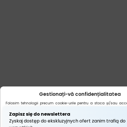
Gestionați-vă confidențialitatea
Folosim tehnologii precum cookie-urile pentru a stoca și/sau acce
despre dispozitivul dvs. Facem acest lucru pentru a vă îmbunătăți
navigare și pentru a vă afișa publicitate (ne)personalizată. Consimț
aceste tehnologii ne va permite să prelucrăm date precum compor
de navigare sau identificatorii unici de pe acest site.