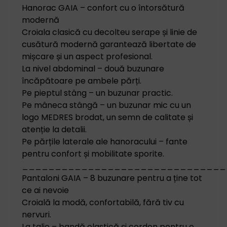
Hanorac GAIA – confort cu o întorsătură
modernă
Croiala clasică cu decolteu serape și linie de
cusătură modernă garantează libertate de
mișcare și un aspect profesional.
La nivel abdominal – două buzunare
încăpătoare pe ambele părți.
Pe pieptul stâng – un buzunar practic.
Pe mâneca stângă – un buzunar mic cu un
logo MEDRES brodat, un semn de calitate și
atenție la detalii.
Pe părțile laterale ale hanoracului – fante
pentru confort și mobilitate sporite.
_______________________________
Pantaloni GAIA – 8 buzunare pentru a ține tot
ce ai nevoie
Croială la modă, confortabilă, fără tiv cu
nervuri.
La talie – bandă elastică și cordon pentru o