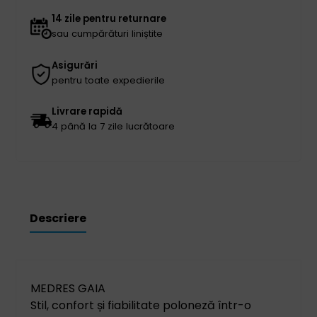
14 zile pentru returnare
sau cumpărături liniștite
Asigurări
pentru toate expedierile
Livrare rapidă
4 până la 7 zile lucrătoare
Descriere
MEDRES GAIA
Stil, confort și fiabilitate poloneză într-o