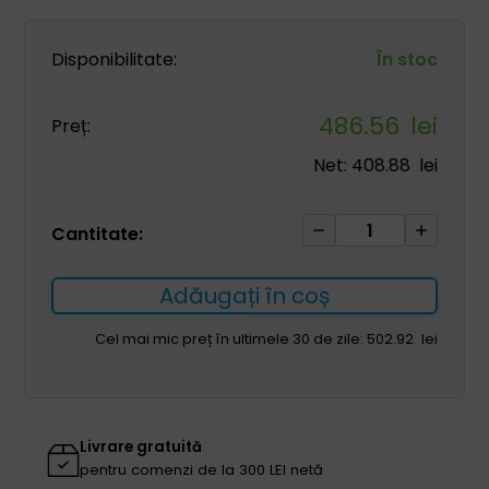
Disponibilitate:
În stoc
486.56
lei
Preț:
Net:
408.88
lei
Cantitate
Cantitate:
Set
medical
Adăugați în coș
GAIA
pentru
Cel mai mic preț în ultimele 30 de zile:
502.92
lei
bărbați
fuchsia
L
Livrare gratuită
pentru comenzi de la 300 LEI netă