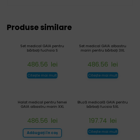
Produse similare
Set medical GAIA pentru
Set medical GAIA albastru
bărbați fuchsia S
marin pentru bărbați 3XL
486.56
lei
486.56
lei
Citește mai mult
Citește mai mult
Halat medical pentru femei
Bluză medicală GAIA pentru
GAIA albastru marin XXL
bărbați fucsia 5XL
486.56
lei
197.74
lei
Citește mai mult
Adăugați în coș