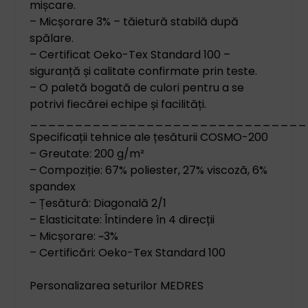
mișcare.
– Micșorare 3% – tăietură stabilă după
spălare.
– Certificat Oeko-Tex Standard 100 –
siguranță și calitate confirmate prin teste.
– O paletă bogată de culori pentru a se
potrivi fiecărei echipe și facilități.
_______________________________
Specificații tehnice ale țesăturii COSMO-200
– Greutate: 200 g/m²
– Compoziție: 67% poliester, 27% viscoză, 6%
spandex
– Țesătură: Diagonală 2/1
– Elasticitate: Întindere în 4 direcții
– Micșorare: ~3%
– Certificări: Oeko-Tex Standard 100
Personalizarea seturilor MEDRES