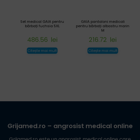
Set medical GAIA pentru
GAIA pantaloni medicali
bărbați fuchsia 5XL
pentru bărbați albastru marin
M
486.56
lei
216.72
lei
Citește mai mult
Citește mai mult
Grijamed.ro
– angrosist medical online
Grijamed.ro
este un angrosist medical online care