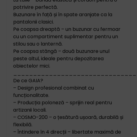
potrivire perfectă.
Buzunare în față și în spate aranjate ca la
pantalonii clasici.
Pe coapsa dreaptă – un buzunar cu fermoar
cu un compartiment suplimentar pentru un
stilou sau o lanternă.
Pe coapsa stângă – două buzunare unul
peste altul, ideale pentru depozitarea
obiectelor mici.
_______________________________
De ce GAIA?
– Design profesional combinat cu
funcționalitate.
– Producția poloneză – sprijin real pentru
artizanii locali.
– COSMO-200 – o țesătură ușoară, durabilă și
flexibilă.
– Întindere în 4 direcții – libertate maximă de