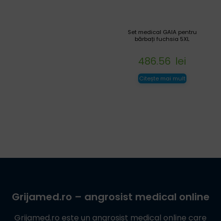
Set medical GAIA pentru
bărbați fuchsia 5XL
486.56
lei
Citește mai mult
Grijamed.ro
– angrosist medical online
Grijamed.ro
este un angrosist medical online care