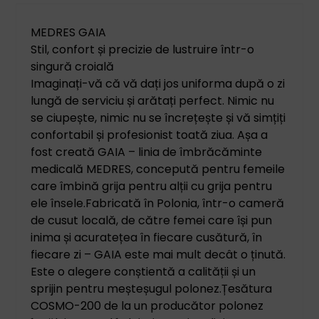
MEDRES GAIA
Stil, confort și precizie de lustruire într-o
singură croială
Imaginați-vă că vă dați jos uniforma după o zi
lungă de serviciu și arătați perfect. Nimic nu
se ciupește, nimic nu se încrețește și vă simțiți
confortabil și profesionist toată ziua. Așa a
fost creată GAIA – linia de îmbrăcăminte
medicală MEDRES, concepută pentru femeile
care îmbină grija pentru alții cu grija pentru
ele însele.
Fabricată în Polonia, într-o cameră
de cusut locală, de către femei care își pun
inima și acuratețea în fiecare cusătură, în
fiecare zi – GAIA este mai mult decât o ținută.
Este o alegere conștientă a calității și un
sprijin pentru meșteșugul polonez.
Țesătura
COSMO-200 de la un producător polonez