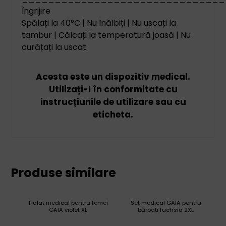
Îngrijire
Spălați la 40°C | Nu înălbiți | Nu uscați la
tambur | Călcați la temperatură joasă | Nu
curățați la uscat.
Acesta este un dispozitiv medical.
Utilizați-l în conformitate cu
instrucțiunile de utilizare sau cu
eticheta.
Produse similare
Halat medical pentru femei
Set medical GAIA pentru
GAIA violet XL
bărbați fuchsia 2XL