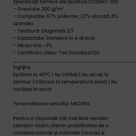
Specificații tehnice ale țesăturii COSMO-200
– Greutate: 200 g/m²
– Compoziție: 67% poliester, 27% viscoză, 6%
spandex
– Țesătură: Diagonală 2/1
– Elasticitate: Întindere în 4 direcții
– Micșorare: ~3%
– Certificări: Oeko-Tex Standard 100
_______________________________
Îngrijire
Spălare la 40°C | Nu înălbiți | Nu uscați la
tambur | Călcare la temperatură joasă | Nu
curățați la uscat
Personalizarea seturilor MEDRES
Pentru a răspunde cât mai bine nevoilor
clienților noștri, oferim posibilitatea de a
combina culorile și mărimile tricoului și