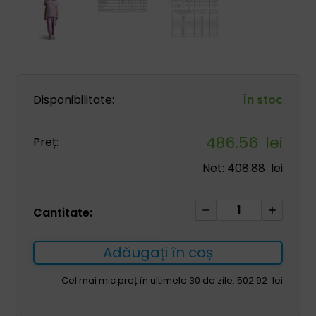
Disponibilitate:
În stoc
486.56
lei
Preț:
Net:
408.88
lei
Cantitate
Cantitate:
Set
medical
Adăugați în coș
pentru
femei
Cel mai mic preț în ultimele 30 de zile:
502.92
lei
GAIA
roz