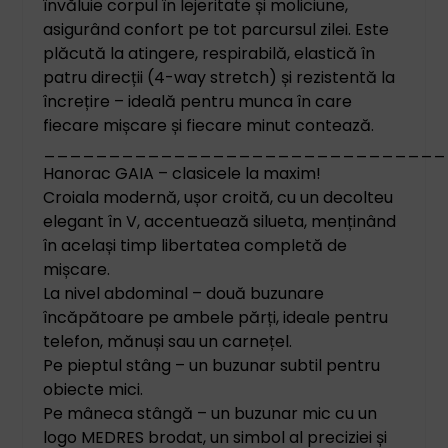
învăluie corpul în lejeritate și moliciune,
asigurând confort pe tot parcursul zilei. Este
plăcută la atingere, respirabilă, elastică în
patru direcții (4-way stretch) și rezistentă la
încrețire – ideală pentru munca în care
fiecare mișcare și fiecare minut contează.
_______________________________
Hanorac GAIA – clasicele la maxim!
Croiala modernă, ușor croită, cu un decolteu
elegant în V, accentuează silueta, menținând
în același timp libertatea completă de
mișcare.
La nivel abdominal – două buzunare
încăpătoare pe ambele părți, ideale pentru
telefon, mănuși sau un carnețel.
Pe pieptul stâng – un buzunar subtil pentru
obiecte mici.
Pe mâneca stângă – un buzunar mic cu un
logo MEDRES brodat, un simbol al preciziei și