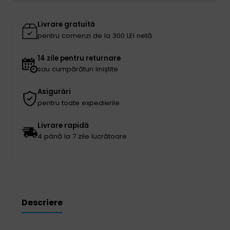
pudră
XS
Livrare gratuită
pentru comenzi de la 300 LEI netă
14 zile pentru returnare
sau cumpărături liniștite
Asigurări
pentru toate expedierile
Livrare rapidă
4 până la 7 zile lucrătoare
Descriere