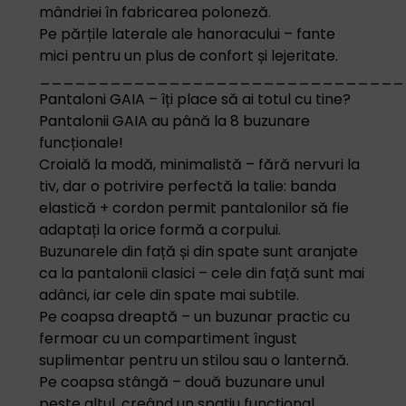
mândriei în fabricarea poloneză.
Pe părțile laterale ale hanoracului – fante
mici pentru un plus de confort și lejeritate.
_______________________________
Pantaloni GAIA – îți place să ai totul cu tine?
Pantalonii GAIA au până la 8 buzunare
funcționale!
Croială la modă, minimalistă – fără nervuri la
tiv, dar o potrivire perfectă la talie: banda
elastică + cordon permit pantalonilor să fie
adaptați la orice formă a corpului.
Buzunarele din față și din spate sunt aranjate
ca la pantalonii clasici – cele din față sunt mai
adânci, iar cele din spate mai subtile.
Pe coapsa dreaptă – un buzunar practic cu
fermoar cu un compartiment îngust
suplimentar pentru un stilou sau o lanternă.
Pe coapsa stângă – două buzunare unul
peste altul, creând un spațiu funcțional