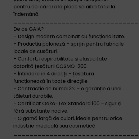
pentru cei cărora le place să aibă totul la
îndemână.
_______________________________
De ce GAIA?
– Design modern combinat cu funcționalitate.
– Producția poloneză – sprijin pentru fabricile
locale de cusături.
– Confort, respirabilitate și elasticitate
datorită țesăturii COSMO-200.
– Întindere în 4 direcții – țesătura
funcționează în toate direcțiile.
– Contracție de numai 3% – o garanție a unei
tăieturi durabile.
– Certificat Oeko-Tex Standard 100 – sigur și
fără substanțe nocive.
– O gamă largă de culori, ideale pentru orice
industrie medicală sau cosmetică.
_______________________________