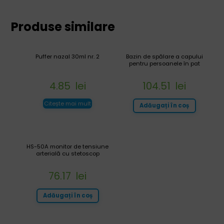
Produse similare
Puffer nazal 30ml nr. 2
Bazin de spălare a capului
pentru persoanele în pat
4.85
lei
104.51
lei
Citește mai mult
Adăugați în coș
HS-50A monitor de tensiune
arterială cu stetoscop
76.17
lei
Adăugați în coș