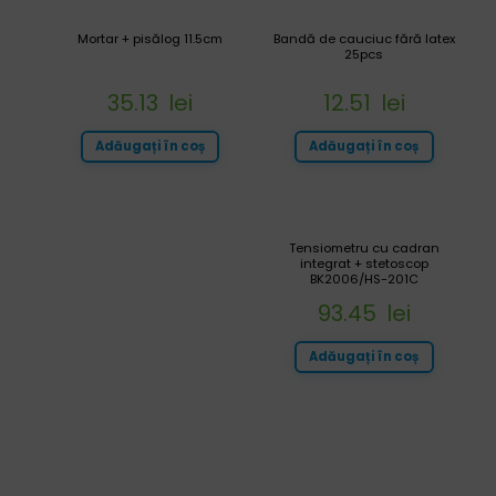
Mortar + pisălog 11.5cm
Bandă de cauciuc fără latex
25pcs
35.13
lei
12.51
lei
Adăugați în coș
Adăugați în coș
Tensiometru cu cadran
integrat + stetoscop
BK2006/HS-201C
93.45
lei
Adăugați în coș