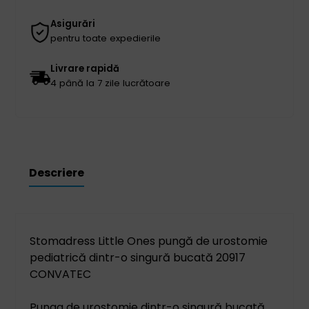
Asigurări
pentru toate expedierile
Livrare rapidă
4 până la 7 zile lucrătoare
Descriere
Stomadress Little Ones pungă de urostomie
pediatrică dintr-o singură bucată 20917
CONVATEC
Punga de urostomie dintr-o singură bucată