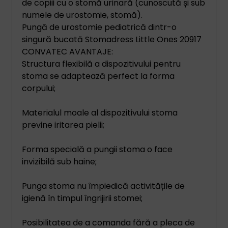
de copiii cu o stomă urinară (cunoscută și sub
numele de urostomie, stomă).
Pungă de urostomie pediatrică dintr-o
singură bucată Stomadress Little Ones 20917
CONVATEC AVANTAJE:
Structura flexibilă a dispozitivului pentru
stoma se adaptează perfect la forma
corpului;
Materialul moale al dispozitivului stoma
previne iritarea pielii;
Forma specială a pungii stoma o face
invizibilă sub haine;
Punga stoma nu împiedică activitățile de
igienă în timpul îngrijirii stomei;
Posibilitatea de a comanda fără a pleca de