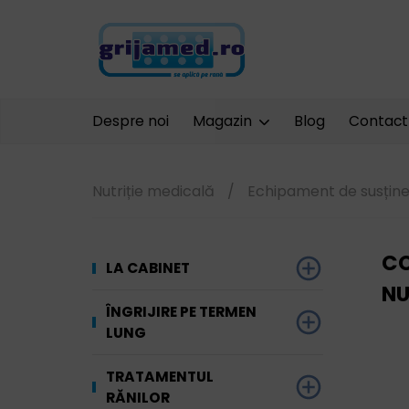
Despre noi
Magazin
Blog
Contact
Nutriție medicală
/
Echipament de susțin
CO
LA CABINET
NU
Dezinfectare
ÎNGRIJIRE PE TERMEN
LUNG
Unelte și
Ginecologie
echipamente
Materiale absorbante
TRATAMENTUL
Terapia prin
RĂNILOR