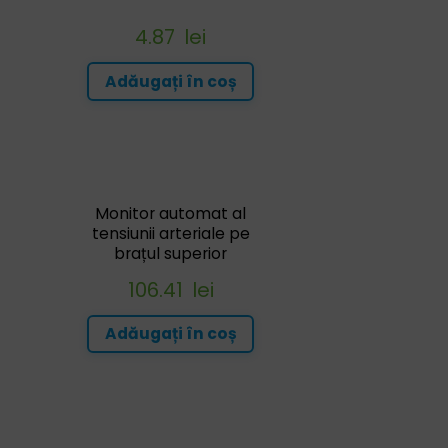
4.87
lei
Adăugați în coș
Monitor automat al
tensiunii arteriale pe
brațul superior
106.41
lei
Adăugați în coș