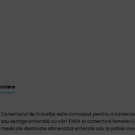
criere
Conectorul de tranziție este conceput pentru a conecta 
sau seringa enterală cu vârf ENFit la conectorii femele Or
medicale destinate alimentării enterale sau la pâlnia moa