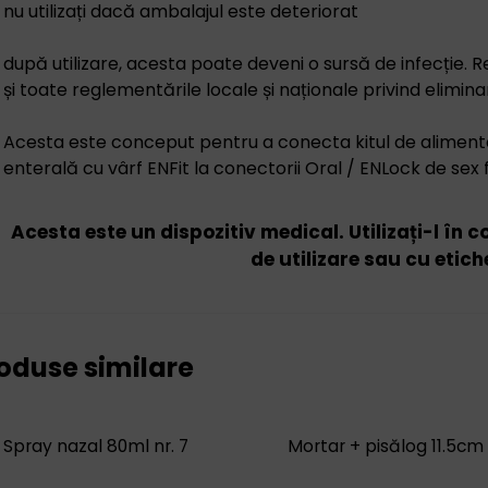
nu utilizați dacă ambalajul este deteriorat
după utilizare, acesta poate deveni o sursă de infecție. R
și toate reglementările locale și naționale privind elimina
Acesta este conceput pentru a conecta kitul de alimenta
enterală cu vârf ENFit la conectorii Oral / ENLock de sex 
Acesta este un dispozitiv medical. Utilizați-l în 
de utilizare sau cu etich
oduse similare
Spray nazal 80ml nr. 7
Mortar + pisălog 11.5cm