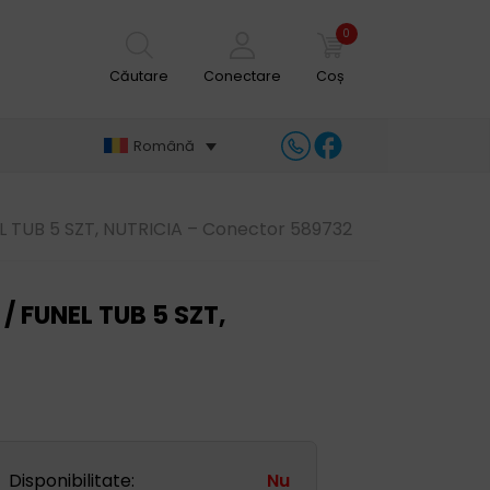
0
Căutare
Conectare
Coș
Română
TUB 5 SZT, NUTRICIA – Conector 589732
 FUNEL TUB 5 SZT,
Disponibilitate:
Nu