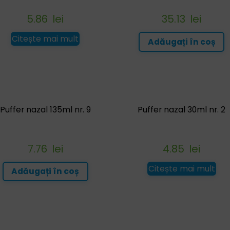
5.86
lei
35.13
lei
Citește mai mult
Adăugați în coș
Puffer nazal 135ml nr. 9
Puffer nazal 30ml nr. 2
7.76
lei
4.85
lei
Citește mai mult
Adăugați în coș