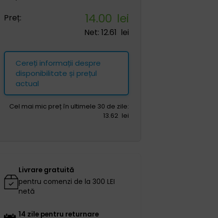
14.00
lei
Preț:
Net:
12.61
lei
Cereți informații despre
disponibilitate și prețul
actual
Cel mai mic preț în ultimele 30 de zile:
13.62
lei
Livrare gratuită
pentru comenzi de la 300 LEI
netă
14 zile pentru returnare