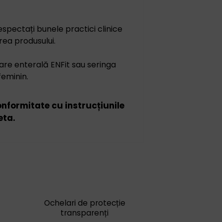
espectați bunele practici clinice
rea produsului.
re enterală ENFit sau seringa
feminin.
conformitate cu instrucțiunile
eta.
Ochelari de protecție
transparenți