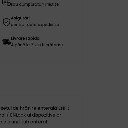
sau cumpărături liniștite
Asigurări
pentru toate expedierile
Livrare rapidă
4 până la 7 zile lucrătoare
setul de hrănire enterală ENFit
al / ENLock ai dispozitivelor
le a unui tub enteral.