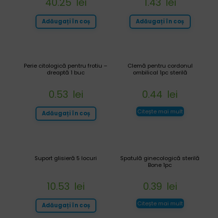
40.25
lei
1.43
lei
Adăugați în coș
Adăugați în coș
Perie citologică pentru frotiu –
Clemă pentru cordonul
dreaptă 1 buc
ombilical 1pc sterilă
0.53
lei
0.44
lei
Citește mai mult
Adăugați în coș
Suport glisieră 5 locuri
Spatulă ginecologică sterilă
Bone 1pc
10.53
lei
0.39
lei
Citește mai mult
Adăugați în coș