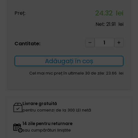
24.32
lei
Preț:
Net:
21.91
lei
Cantitate
Cantitate:
Fixator
citologic
Adăugați în coș
Cytofix
150ml
Cel mai mic preț în ultimele 30 de zile:
23.66
lei
Livrare gratuită
pentru comenzi de la 300 LEI netă
14 zile pentru returnare
sau cumpărături liniștite