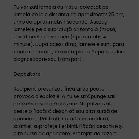
Pulverizați lamela cu frotiul colectat pe
lamelă de la o distanță de aproximativ 25 cm,
timp de aproximativ 1 secundă. Așezați
lamelele pe o suprafață orizontală (masă,
tavă) pentru a se usca (aproximativ 4
minute). După acest timp, lamelele sunt gata
pentru colorare, de exemplu cu Papanocolou,
diagnosticare sau transport.
Depozitare:
Recipient presurizat. Încălzirea poate
provoca o explozie. A nu se străpunge sau
arde chiar și după utilizare. Nu pulverizați
peste o flacără deschisă sau altă sursă de
aprindere. Păstrați departe de căldură,
scântei, suprafețe fierbinți, flăcări deschise și
alte surse de aprindere. Protejați de razele