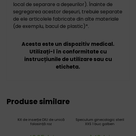
local de separare a deșeurilor). Înainte de
segregarea acestor deșeuri, trebuie separate
de ele articolele fabricate din alte materiale
(de exemplu, bacul de plastic)*.
Acesta este un dispozitiv medical.
Utilizați-l în conformitate cu
instrucțiunile de utilizare sau cu
eticheta.
Produse similare
Kit de inserție DIU de unică
Speculum ginecologic steril
folosință roz
XXS 1 buc galben