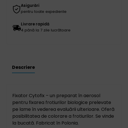
Asigurări
pentru toate expedierile
Livrare rapidă
4 până la 7 zile lucrătoare
Descriere
Fixator Cytofix – un preparat în aerosol
pentru fixarea frotiurilor biologice prelevate
pe lame în vederea evaluării ulterioare. Oferă
posibilitatea de colorare a frotiurilor. Se vinde
la bucată. Fabricat în Polonia.