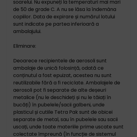
soarelui. Nu expuneți la temperaturi mai mari
de 50 de grade C. A nu se lăsa la îndemâna
copiilor. Data de expirare și numărul lotului
sunt indicate pe partea inferioară a
ambalajului.
Eliminare:
Deoarece recipientele de aerosoli sunt
ambalaje de unică folosință, odată ce
conținutul a fost epuizat, acestea nu sunt
reutilizabile fără a fi reciclate. Ambalajele de
aerosoli pot fi separate de alte deșeuri
metalice (nu le deschideți și nu le tăiați în
bucăți) în pubelele/sacii galbeni, unde
plasticul și cutiile Tetra Pak sunt de obicei
separate de metal, sau în pubelele sau sacii
uscați, unde toate materiile prime uscate sunt
colectate împreună (în funcție de sistemul