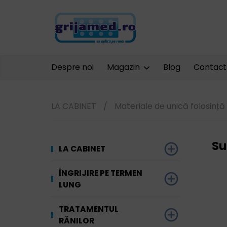
Despre noi
Magazin
Blog
Contact
LA CABINET
/
Materiale de unică folosință
Su
LA CABINET
Dezinfectare
ÎNGRIJIRE PE TERMEN
LUNG
Unelte și
Ginecologie
echipamente
Materiale absorbante
TRATAMENTUL
Terapia prin
RĂNILOR