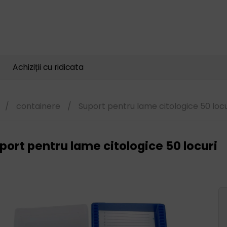
Căutare
produse
Achiziții cu ridicata
/
containere
/
Suport pentru lame citologice 50 locu
port pentru lame citologice 50 locuri