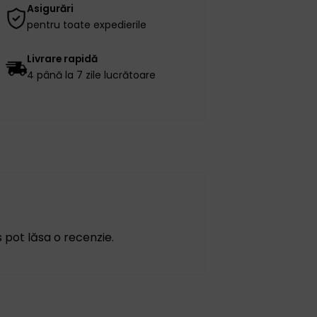
Asigurări
pentru toate expedierile
Livrare rapidă
4 până la 7 zile lucrătoare
s pot lăsa o recenzie.