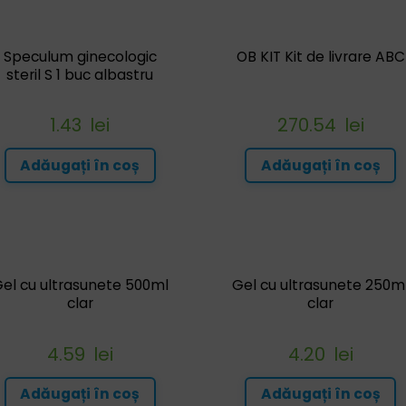
Speculum ginecologic
OB KIT Kit de livrare ABC
steril S 1 buc albastru
1.43
lei
270.54
lei
Adăugați în coș
Adăugați în coș
el cu ultrasunete 500ml
Gel cu ultrasunete 250m
clar
clar
4.59
lei
4.20
lei
Adăugați în coș
Adăugați în coș