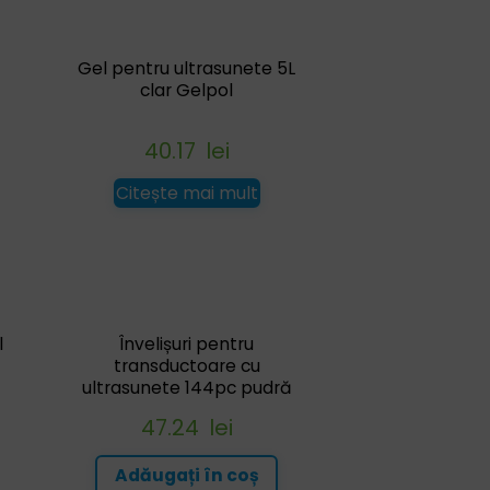
Gel pentru ultrasunete 5L
clar Gelpol
40.17
lei
Citește mai mult
l
Învelișuri pentru
transductoare cu
ultrasunete 144pc pudră
47.24
lei
Adăugați în coș