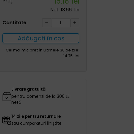
15.16
lei
Preț:
Net:
13.66
lei
Cantitate
Cantitate:
Suport
pentru
Adăugați în coș
lame
citologice
Cel mai mic preț în ultimele 30 de zile:
14.75
lei
50
locuri
Livrare gratuită
pentru comenzi de la 300 LEI
netă
14 zile pentru returnare
sau cumpărături liniștite