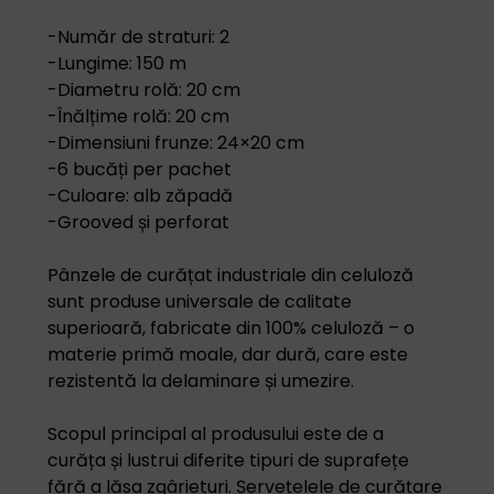
-Număr de straturi: 2
-Lungime: 150 m
-Diametru rolă: 20 cm
-Înălțime rolă: 20 cm
-Dimensiuni frunze: 24×20 cm
-6 bucăți per pachet
-Culoare: alb zăpadă
-Grooved și perforat
Pânzele de curățat industriale din celuloză
sunt produse universale de calitate
superioară, fabricate din 100% celuloză – o
materie primă moale, dar dură, care este
rezistentă la delaminare și umezire.
Scopul principal al produsului este de a
curăța și lustrui diferite tipuri de suprafețe
fără a lăsa zgârieturi. Șervețelele de curățare