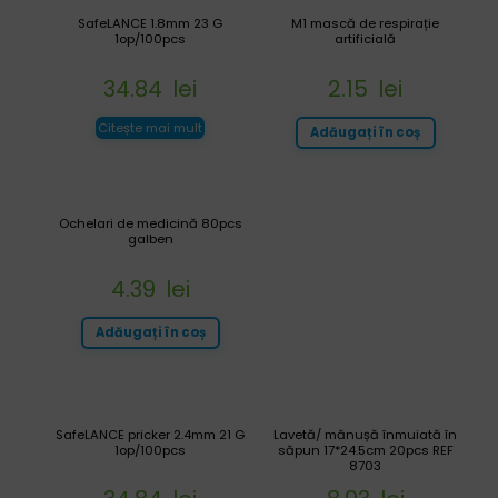
SafeLANCE 1.8mm 23 G
M1 mască de respirație
1op/100pcs
artificială
34.84
lei
2.15
lei
Citește mai mult
Adăugați în coș
Ochelari de medicină 80pcs
galben
4.39
lei
Adăugați în coș
SafeLANCE pricker 2.4mm 21 G
Lavetă/ mănușă înmuiată în
1op/100pcs
săpun 17*24.5cm 20pcs REF
8703