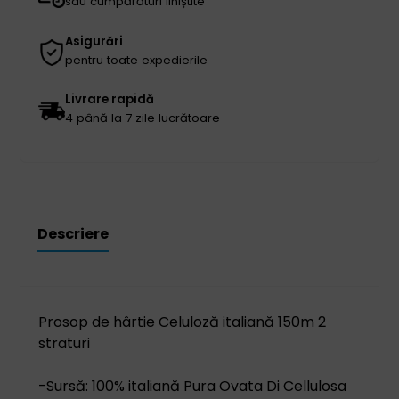
PREMIUM
sau cumpărături liniștite
Asigurări
pentru toate expedierile
Livrare rapidă
4 până la 7 zile lucrătoare
Descriere
Prosop de hârtie Celuloză italiană 150m 2
straturi
-Sursă: 100% italiană Pura Ovata Di Cellulosa