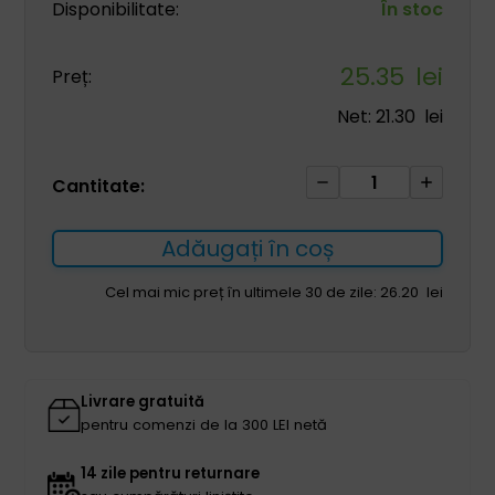
Disponibilitate:
În stoc
25.35
lei
Preț:
Net:
21.30
lei
Cantitate
Cantitate:
Rolă
de
Adăugați în coș
prosop
din
Cel mai mic preț în ultimele 30 de zile:
26.20
lei
celuloză
2
straturi
150m
Livrare gratuită
alb
pentru comenzi de la 300 LEI netă
1
buc
14 zile pentru returnare