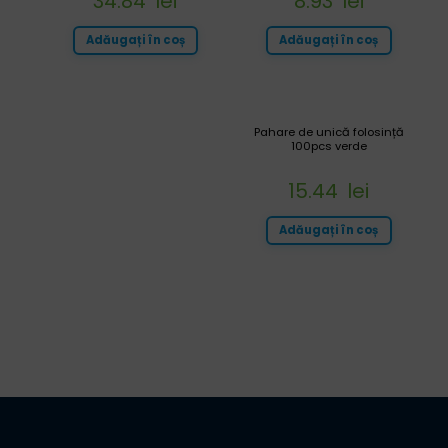
34.84
lei
8.93
lei
Adăugați în coș
Adăugați în coș
Pahare de unică folosință
100pcs verde
15.44
lei
Adăugați în coș